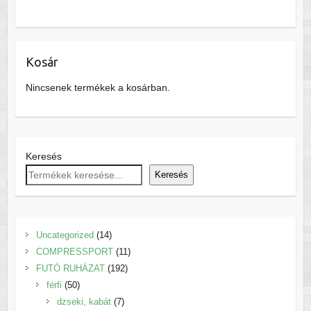
van.
több
A
variációja
változatok
van.
a
Kosár
A
termékoldalon
változatok
Nincsenek termékek a kosárban.
választhatók
a
ki
termékoldalon
választhatók
ki
Keresés
Keresés
14
Uncategorized
14
termék
11
COMPRESSPORT
11
192
termék
FUTÓ RUHÁZAT
192
50
termék
férfi
50
termék
7
dzseki, kabát
7