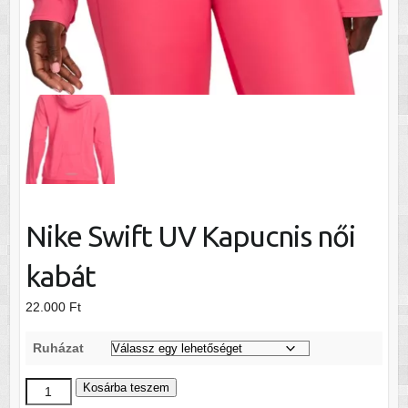
Nike Swift UV Kapucnis női
kabát
22.000
Ft
Ruházat
Nike
Kosárba teszem