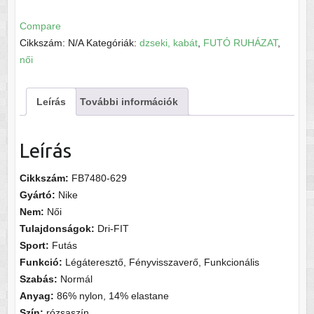
Swift
UV
Compare
Kapucnis
Cikkszám:
N/A
Kategóriák:
dzseki, kabát
,
FUTÓ RUHÁZAT
,
női
női
kabát
mennyiség
Leírás
További információk
Leírás
Cikkszám:
FB7480-629
Gyártó:
Nike
Nem:
Női
Tulajdonságok:
Dri-FIT
Sport:
Futás
Funkció:
Légáteresztő, Fényvisszaverő, Funkcionális
Szabás:
Normál
Anyag:
86% nylon, 14% elastane
Szín:
rózsaszín