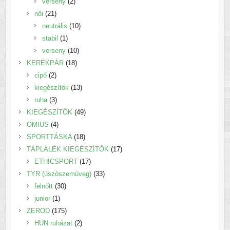
2
termék
verseny
2
21
termék
női
21
termék
10
neutrális
10
1
termék
stabil
1
termék
10
verseny
10
18
termék
KERÉKPÁR
18
2
termék
cipő
2
termék
13
kiegészítők
13
3
termék
ruha
3
termék
49
KIEGÉSZÍTŐK
49
4
termék
OMIUS
4
termék
18
SPORTTÁSKA
18
termék
17
TÁPLÁLÉK KIEGÉSZÍTŐK
17
17
termék
ETHICSPORT
17
termék
33
TYR (úszószemüveg)
33
30
termék
felnőtt
30
1
termék
junior
1
termék
175
ZEROD
175
termék
2
HUN ruházat
2