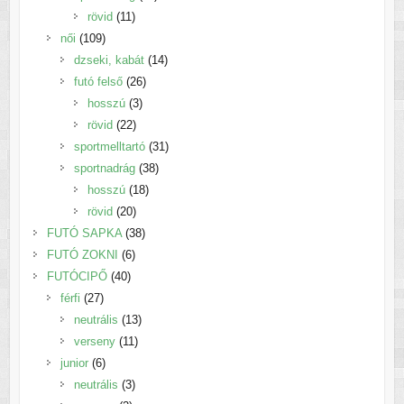
11
termék
rövid
11
109
termék
női
109
termék
14
dzseki, kabát
14
26
termék
futó felső
26
3
termék
hosszú
3
22
termék
rövid
22
termék
31
sportmelltartó
31
38
termék
sportnadrág
38
18
termék
hosszú
18
20
termék
rövid
20
termék
38
FUTÓ SAPKA
38
6
termék
FUTÓ ZOKNI
6
40
termék
FUTÓCIPŐ
40
27
termék
férfi
27
termék
13
neutrális
13
11
termék
verseny
11
6
termék
junior
6
termék
3
neutrális
3