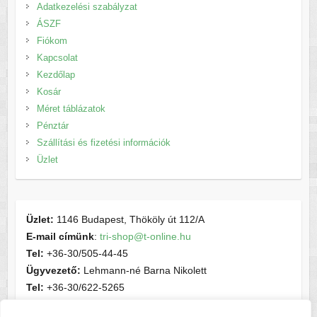
Adatkezelési szabályzat
ÁSZF
Fiókom
Kapcsolat
Kezdőlap
Kosár
Méret táblázatok
Pénztár
Szállítási és fizetési információk
Üzlet
Üzlet:
1146 Budapest, Thököly út 112/A
E-mail címünk
:
tri-shop@t-online.hu
Tel:
+36-30/505-44-45
Ügyvezető:
Lehmann-né Barna Nikolett
Tel:
+36-30/622-5265
E-mail címünk
:
contactsport@t-online.hu