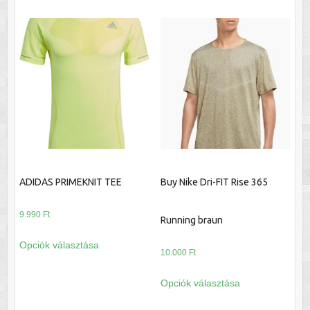
terméknek
terméknek
több
több
variációja
variációja
van.
van.
A
A
változatok
változatok
a
a
termékoldalon
termékoldalon
választhatók
választhatók
ki
ki
ADIDAS PRIMEKNIT TEE
Buy Nike Dri-FIT Rise 365
9.990
Ft
Running braun
Ennek
Opciók választása
a
10.000
Ft
terméknek
Ennek
Opciók választása
több
a
variációja
terméknek