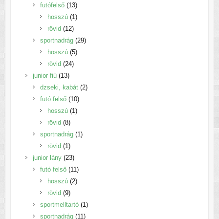
13
termék
futófelső
13
termék
1
hosszú
1
12
termék
rövid
12
termék
29
sportnadrág
29
5
termék
hosszú
5
24
termék
rövid
24
13
termék
junior fiú
13
termék
2
dzseki, kabát
2
10
termék
futó felső
10
1
termék
hosszú
1
8
termék
rövid
8
termék
1
sportnadrág
1
1
termék
rövid
1
termék
23
junior lány
23
termék
11
futó felső
11
2
termék
hosszú
2
9
termék
rövid
9
termék
1
sportmelltartó
1
11
termék
sportnadrág
11