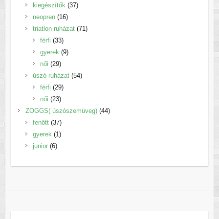
termék
37
kiegészítők
37
16
termék
neopren
16
termék
71
triatlon ruházat
71
33
termék
férfi
33
termék
9
gyerek
9
29
termék
női
29
termék
54
úszó ruházat
54
29
termék
férfi
29
23
termék
női
23
termék
44
ZOGGS( úszószemüveg)
44
37
termék
fenőtt
37
1
termék
gyerek
1
6
termék
junior
6
termék