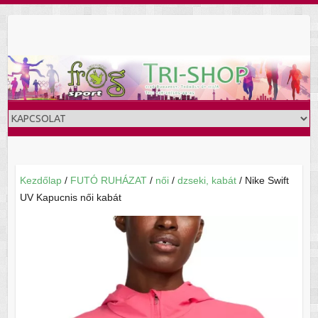
Skip
to
content
Kezdőlap
/
FUTÓ RUHÁZAT
/
női
/
dzseki, kabát
/ Nike Swift
UV Kapucnis női kabát