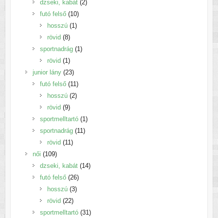
termék
2
dzseki, kabát
2
10
termék
futó felső
10
1
termék
hosszú
1
8
termék
rövid
8
termék
1
sportnadrág
1
1
termék
rövid
1
termék
23
junior lány
23
termék
11
futó felső
11
2
termék
hosszú
2
9
termék
rövid
9
termék
1
sportmelltartó
1
11
termék
sportnadrág
11
11
termék
rövid
11
109
termék
női
109
termék
14
dzseki, kabát
14
26
termék
futó felső
26
3
termék
hosszú
3
22
termék
rövid
22
termék
31
sportmelltartó
31