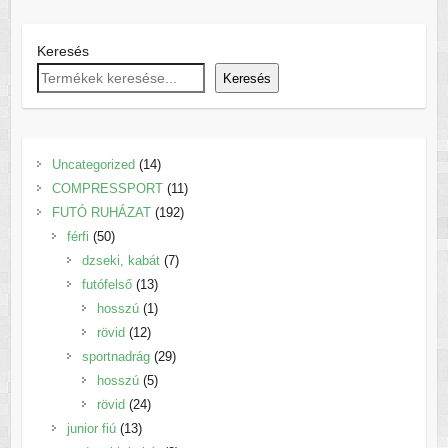
Keresés
Keresés
14
Uncategorized
14
termék
11
COMPRESSPORT
11
192
termék
FUTÓ RUHÁZAT
192
50
termék
férfi
50
termék
7
dzseki, kabát
7
13
termék
futófelső
13
termék
1
hosszú
1
12
termék
rövid
12
termék
29
sportnadrág
29
5
termék
hosszú
5
24
termék
rövid
24
13
termék
junior fiú
13