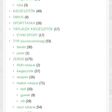
3
termék
ruha
3
termék
49
KIEGÉSZÍTŐK
49
4
termék
OMIUS
4
termék
18
SPORTTÁSKA
18
termék
17
TÁPLÁLÉK KIEGÉSZÍTŐK
17
17
termék
ETHICSPORT
17
termék
33
TYR (úszószemüveg)
33
30
termék
felnőtt
30
1
termék
junior
1
termék
175
ZEROD
175
termék
2
HUN ruházat
2
termék
37
kiegészítők
37
16
termék
neopren
16
termék
71
triatlon ruházat
71
33
termék
férfi
33
termék
9
gyerek
9
29
termék
női
29
termék
54
úszó ruházat
54