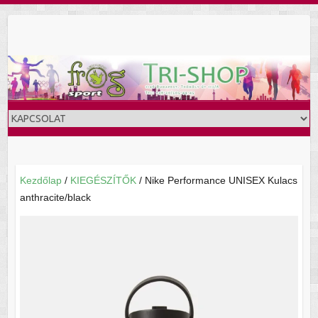
Skip
to
content
Kezdőlap
/
KIEGÉSZÍTŐK
/ Nike Performance UNISEX Kulacs
anthracite/black