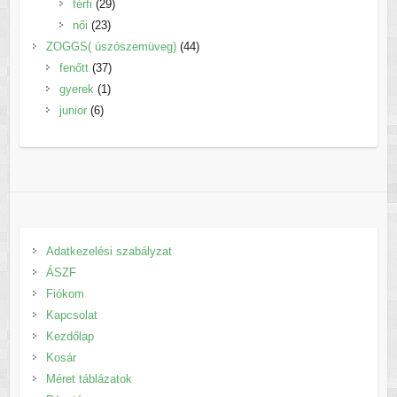
29
termék
férfi
29
23
termék
női
23
termék
44
ZOGGS( úszószemüveg)
44
37
termék
fenőtt
37
1
termék
gyerek
1
6
termék
junior
6
termék
Adatkezelési szabályzat
ÁSZF
Fiókom
Kapcsolat
Kezdőlap
Kosár
Méret táblázatok