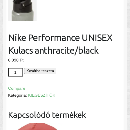
Nike Performance UNISEX
Kulacs anthracite/black
6.990
Ft
Nike
Kosárba teszem
Performance
UNISEX
Compare
Kulacs
Kategória:
KIEGÉSZÍTŐK
anthracite/black
mennyiség
Kapcsolódó termékek