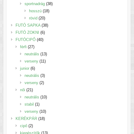
38
termék
sportnadrág
38
18
termék
hosszú
18
20
termék
rövid
20
termék
38
FUTÓ SAPKA
38
6
termék
FUTÓ ZOKNI
6
40
termék
FUTÓCIPŐ
40
27
termék
férfi
27
termék
13
neutrális
13
11
termék
verseny
11
6
termék
junior
6
termék
3
neutrális
3
2
termék
verseny
2
21
termék
női
21
termék
10
neutrális
10
1
termék
stabil
1
termék
10
verseny
10
18
termék
KERÉKPÁR
18
2
termék
cipő
2
termék
13
kiegészítők
13