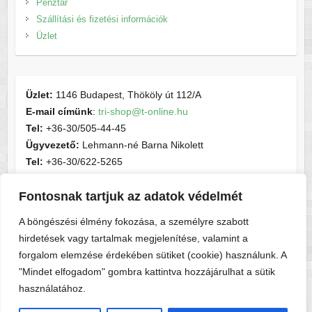
Pénztár
Szállítási és fizetési információk
Üzlet
Üzlet:
1146 Budapest, Thököly út 112/A
E-mail címünk
:
tri-shop@t-online.hu
Tel:
+36-30/505-44-45
Ügyvezető:
Lehmann-né Barna Nikolett
Tel:
+36-30/622-5265
E-mail címünk
:
contactsport@t-online.hu
Fontosnak tartjuk az adatok védelmét
Cégjegyzékszám:
cg05-06-015156
Adószám:
28716440-2-05
A böngészési élmény fokozása, a személyre szabott
hirdetések vagy tartalmak megjelenítése, valamint a
forgalom elemzése érdekében sütiket (cookie) használunk. A
"Mindet elfogadom" gombra kattintva hozzájárulhat a sütik
használatához.