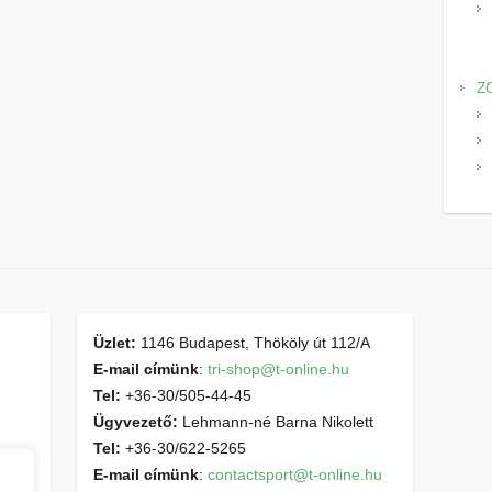
Z
Üzlet:
1146 Budapest, Thököly út 112/A
E-mail címünk
:
tri-shop@t-online.hu
Tel:
+36-30/505-44-45
Ügyvezető:
Lehmann-né Barna Nikolett
Tel:
+36-30/622-5265
E-mail címünk
:
contactsport@t-online.hu