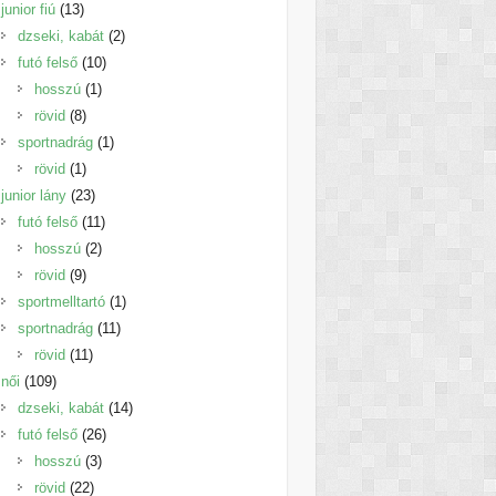
13
termék
junior fiú
13
termék
2
dzseki, kabát
2
10
termék
futó felső
10
1
termék
hosszú
1
8
termék
rövid
8
termék
1
sportnadrág
1
1
termék
rövid
1
termék
23
junior lány
23
termék
11
futó felső
11
2
termék
hosszú
2
9
termék
rövid
9
termék
1
sportmelltartó
1
11
termék
sportnadrág
11
11
termék
rövid
11
109
termék
női
109
termék
14
dzseki, kabát
14
26
termék
futó felső
26
3
termék
hosszú
3
22
termék
rövid
22