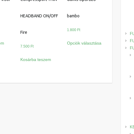
HEADBAND ON/OFF
bambo
1.800
Ft
Fire
F
Ennek
F
em
Opciók választása
a
7.500
Ft
F
terméknek
Kosárba teszem
több
variációja
van.
A
változatok
a
termékoldalon
választhatók
ki
K