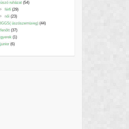
termék
54
úszó ruházat
54
29
termék
férfi
29
23
termék
női
23
termék
44
OGGS( úszószemüveg)
44
37
termék
fenőtt
37
1
termék
gyerek
1
6
termék
junior
6
termék