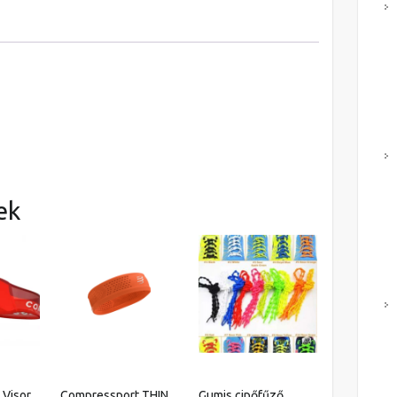
ek
 Visor
Compressport THIN
Gumis cipőfűző