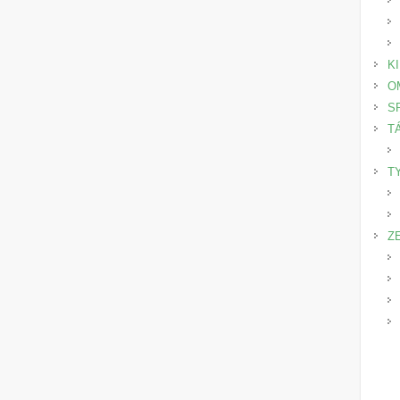
K
O
S
T
T
Z