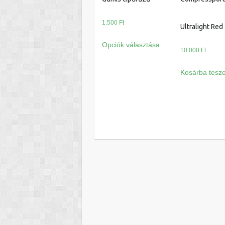
1.500
Ft
Ultralight Red
Ennek
Opciók választása
a
10.000
Ft
terméknek
Kosárba tesz
több
variációja
van.
A
változatok
a
termékoldalon
választhatók
ki