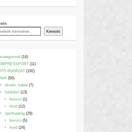
esés
Keresés
14
categorized
14
termék
11
OMPRESSPORT
11
192
termék
UTÓ RUHÁZAT
192
50
termék
férfi
50
termék
7
dzseki, kabát
7
13
termék
futófelső
13
termék
1
hosszú
1
12
termék
rövid
12
termék
29
sportnadrág
29
5
termék
hosszú
5
24
termék
rövid
24