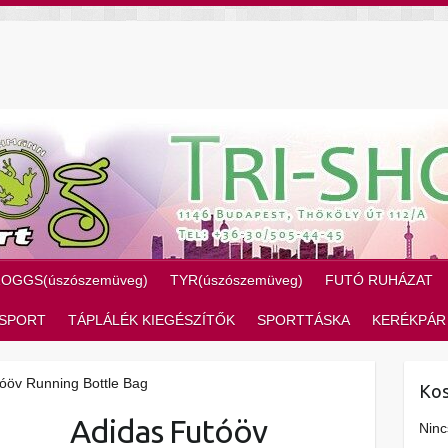
ZOGGS(úszószemüveg)
TYR(úszószemüveg)
FUTÓ RUHÁZAT
SPORT
TÁPLÁLÉK KIEGÉSZÍTŐK
SPORTTÁSKA
KERÉKPÁR
óöv Running Bottle Bag
Kos
Adidas Futóöv
Ninc