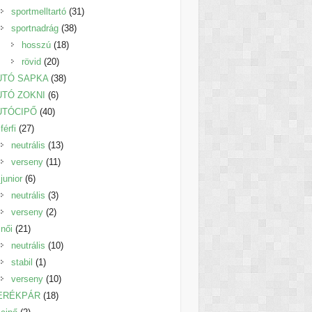
termék
31
sportmelltartó
31
38
termék
sportnadrág
38
18
termék
hosszú
18
20
termék
rövid
20
termék
38
UTÓ SAPKA
38
6
termék
UTÓ ZOKNI
6
40
termék
UTÓCIPŐ
40
27
termék
férfi
27
termék
13
neutrális
13
11
termék
verseny
11
6
termék
junior
6
termék
3
neutrális
3
2
termék
verseny
2
21
termék
női
21
termék
10
neutrális
10
1
termék
stabil
1
termék
10
verseny
10
18
termék
ERÉKPÁR
18
2
termék