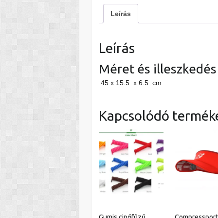
Leírás
Leírás
Méret és illeszkedés
45 x 15.5 x 6.5 cm
Kapcsolódó termék
Gumis cipőfűzű
Compressport