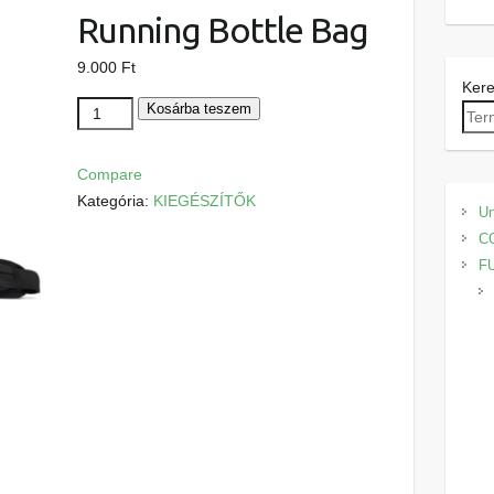
Running Bottle Bag
9.000
Ft
Ker
Adidas
Kosárba teszem
Futóöv
Running
Compare
Bottle
Kategória:
KIEGÉSZÍTŐK
Un
Bag
C
mennyiség
F