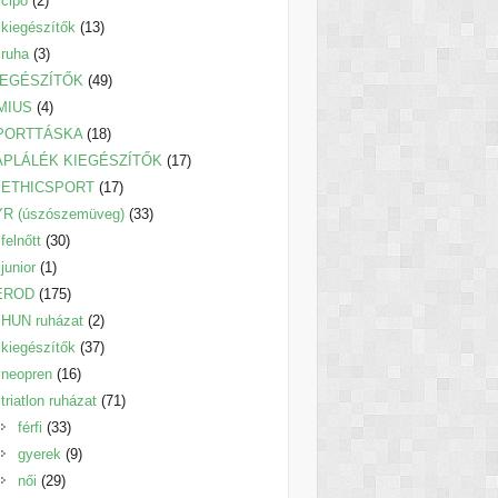
cipő
2
termék
13
kiegészítők
13
3
termék
ruha
3
termék
49
IEGÉSZÍTŐK
49
4
termék
MIUS
4
termék
18
PORTTÁSKA
18
termék
17
ÁPLÁLÉK KIEGÉSZÍTŐK
17
17
termék
ETHICSPORT
17
termék
33
YR (úszószemüveg)
33
30
termék
felnőtt
30
1
termék
junior
1
termék
175
EROD
175
termék
2
HUN ruházat
2
termék
37
kiegészítők
37
16
termék
neopren
16
termék
71
triatlon ruházat
71
33
termék
férfi
33
termék
9
gyerek
9
29
termék
női
29