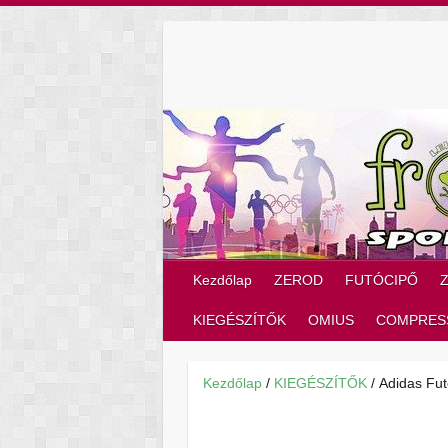
Skip
to
content
Kezdőlap
ZEROD
FUTÓCIPŐ
KIEGÉSZÍTŐK
OMIUS
COMPRES
Kezdőlap
/
KIEGÉSZÍTŐK
/ Adidas Fut