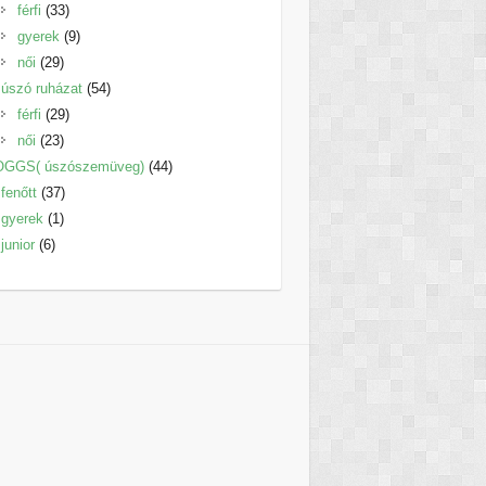
33
termék
férfi
33
termék
9
gyerek
9
29
termék
női
29
termék
54
úszó ruházat
54
29
termék
férfi
29
23
termék
női
23
termék
44
OGGS( úszószemüveg)
44
37
termék
fenőtt
37
1
termék
gyerek
1
6
termék
junior
6
termék