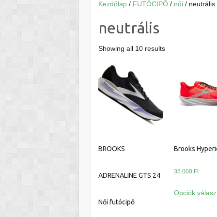
Kezdőlap
/
FUTÓCIPŐ
/
női
/ neutrális
neutrális
Showing all 10 results
BROOKS
Brooks Hyper
35.000
Ft
ADRENALINE GTS 24
Opciók válasz
Női futócipő