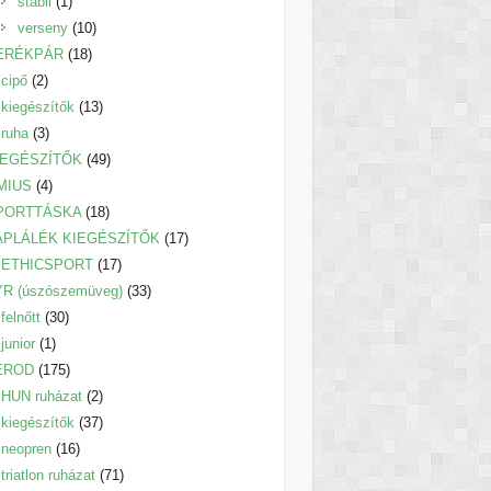
1
termék
stabil
1
termék
10
verseny
10
18
termék
ERÉKPÁR
18
2
termék
cipő
2
termék
13
kiegészítők
13
3
termék
ruha
3
termék
49
IEGÉSZÍTŐK
49
4
termék
MIUS
4
termék
18
PORTTÁSKA
18
termék
17
ÁPLÁLÉK KIEGÉSZÍTŐK
17
17
termék
ETHICSPORT
17
termék
33
YR (úszószemüveg)
33
30
termék
felnőtt
30
1
termék
junior
1
termék
175
EROD
175
termék
2
HUN ruházat
2
termék
37
kiegészítők
37
16
termék
neopren
16
termék
71
triatlon ruházat
71