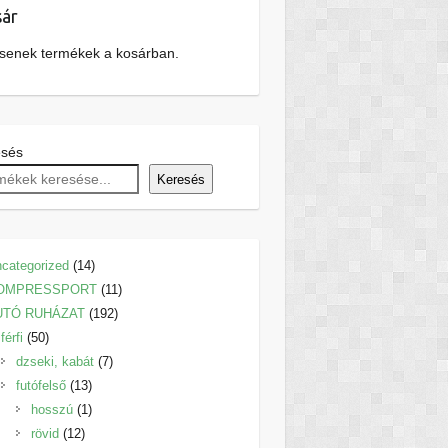
ár
senek termékek a kosárban.
esés
Keresés
14
categorized
14
termék
11
OMPRESSPORT
11
192
termék
UTÓ RUHÁZAT
192
50
termék
férfi
50
termék
7
dzseki, kabát
7
13
termék
futófelső
13
termék
1
hosszú
1
12
termék
rövid
12