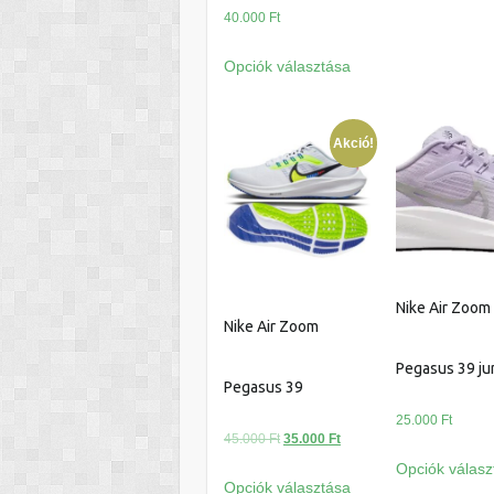
40.000
Ft
Ennek
Opciók választása
a
terméknek
több
Akció!
variációja
van.
A
változatok
a
termékoldalon
Nike Air Zoom
választhatók
Nike Air Zoom
ki
Pegasus 39 ju
Pegasus 39
25.000
Ft
Original
Current
45.000
Ft
35.000
Ft
price
price
Opciók válasz
Ennek
Opciók választása
was:
is: