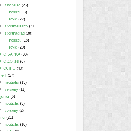
26
termék
futó felső
26
3
termék
hosszú
3
22
termék
rövid
22
termék
31
sportmelltartó
31
38
termék
sportnadrág
38
18
termék
hosszú
18
20
termék
rövid
20
termék
38
UTÓ SAPKA
38
6
termék
UTÓ ZOKNI
6
40
termék
UTÓCIPŐ
40
27
termék
férfi
27
termék
13
neutrális
13
11
termék
verseny
11
6
termék
junior
6
termék
3
neutrális
3
2
termék
verseny
2
21
termék
női
21
termék
10
neutrális
10