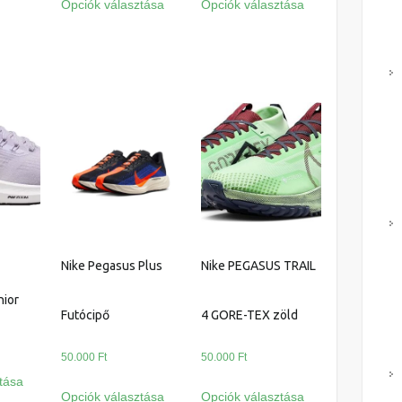
Opciók választása
Opciók választása
több
a
a
variációja
terméknek
terméknek
van.
több
több
A
variációja
variációja
változatok
van.
van.
a
A
A
termékoldalon
változatok
változatok
választhatók
a
a
ki
termékoldalon
termékoldalon
választhatók
választhatók
ki
ki
Nike Pegasus Plus
Nike PEGASUS TRAIL
nior
Futócipő
4 GORE-TEX zöld
50.000
Ft
50.000
Ft
Ennek
tása
Ennek
Ennek
a
Opciók választása
Opciók választása