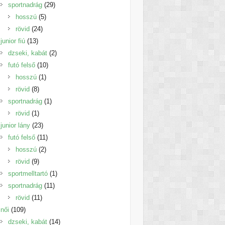
termék
29
sportnadrág
29
5
termék
hosszú
5
24
termék
rövid
24
13
termék
junior fiú
13
termék
2
dzseki, kabát
2
10
termék
futó felső
10
1
termék
hosszú
1
8
termék
rövid
8
termék
1
sportnadrág
1
1
termék
rövid
1
termék
23
junior lány
23
termék
11
futó felső
11
2
termék
hosszú
2
9
termék
rövid
9
termék
1
sportmelltartó
1
11
termék
sportnadrág
11
11
termék
rövid
11
109
termék
női
109
termék
14
dzseki, kabát
14