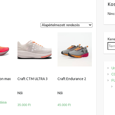
Kos
Ninc
Ker
Un
C
ion max
Craft CTM ULTRA 3
Craft Endurance 2
F
Női
Női
Ennek
tása
a
35.000
Ft
45.000
Ft
terméknek
Ennek
Ennek