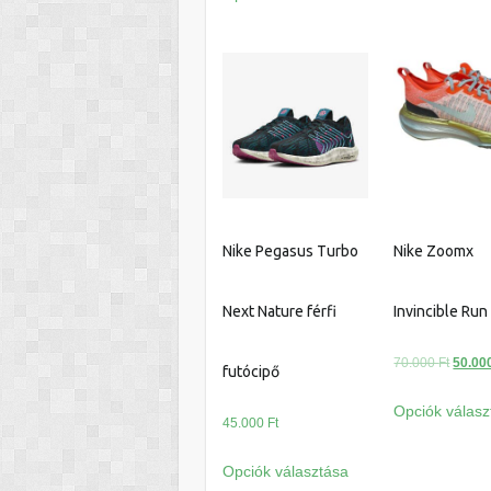
a
45.000 Ft.
35.000 Ft.
terméknek
több
variációja
van.
A
változatok
a
termékoldalon
választhatók
Nike Pegasus Turbo
Nike Zoomx
ki
Next Nature férfi
Invincible Ru
Origin
70.000
Ft
50.00
futócipő
price
Opciók válasz
was:
45.000
Ft
70.000
Ennek
Opciók választása
a