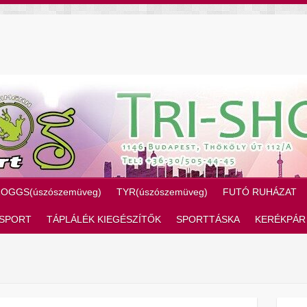
ZOGGS(úszószemüveg)
TYR(úszószemüveg)
FUTÓ RUHÁZAT
SPORT
TÁPLÁLÉK KIEGÉSZÍTŐK
SPORTTÁSKA
KERÉKPÁR