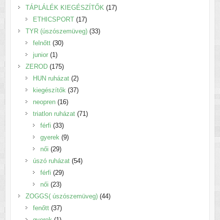
termék
17
TÁPLÁLÉK KIEGÉSZÍTŐK
17
17
termék
ETHICSPORT
17
termék
33
TYR (úszószemüveg)
33
30
termék
felnőtt
30
1
termék
junior
1
termék
175
ZEROD
175
termék
2
HUN ruházat
2
termék
37
kiegészítők
37
16
termék
neopren
16
termék
71
triatlon ruházat
71
33
termék
férfi
33
termék
9
gyerek
9
29
termék
női
29
termék
54
úszó ruházat
54
29
termék
férfi
29
23
termék
női
23
termék
44
ZOGGS( úszószemüveg)
44
37
termék
fenőtt
37
1
termék
gyerek
1