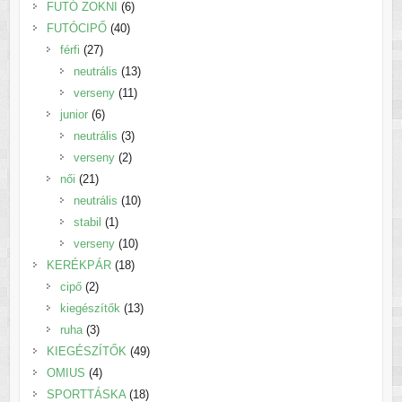
6
termék
FUTÓ ZOKNI
6
40
termék
FUTÓCIPŐ
40
27
termék
férfi
27
termék
13
neutrális
13
11
termék
verseny
11
6
termék
junior
6
termék
3
neutrális
3
2
termék
verseny
2
21
termék
női
21
termék
10
neutrális
10
1
termék
stabil
1
termék
10
verseny
10
18
termék
KERÉKPÁR
18
2
termék
cipő
2
termék
13
kiegészítők
13
3
termék
ruha
3
termék
49
KIEGÉSZÍTŐK
49
4
termék
OMIUS
4
termék
18
SPORTTÁSKA
18