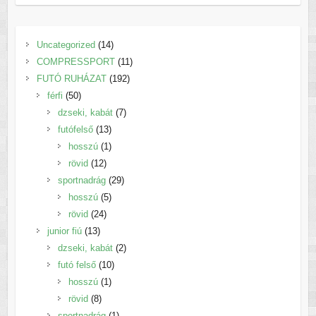
14
Uncategorized
14
termék
11
COMPRESSPORT
11
192
termék
FUTÓ RUHÁZAT
192
50
termék
férfi
50
termék
7
dzseki, kabát
7
13
termék
futófelső
13
termék
1
hosszú
1
12
termék
rövid
12
termék
29
sportnadrág
29
5
termék
hosszú
5
24
termék
rövid
24
13
termék
junior fiú
13
termék
2
dzseki, kabát
2
10
termék
futó felső
10
1
termék
hosszú
1
8
termék
rövid
8
termék
1
sportnadrág
1