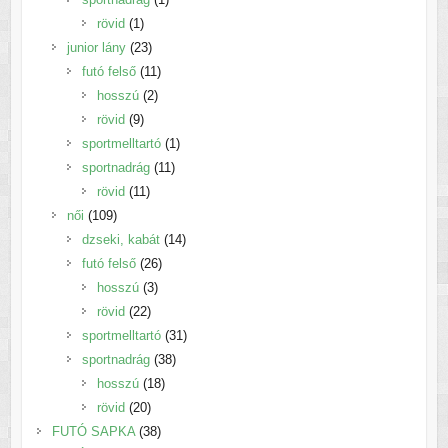
1
termék
rövid
1
termék
23
junior lány
23
termék
11
futó felső
11
2
termék
hosszú
2
9
termék
rövid
9
termék
1
sportmelltartó
1
11
termék
sportnadrág
11
11
termék
rövid
11
109
termék
női
109
termék
14
dzseki, kabát
14
26
termék
futó felső
26
3
termék
hosszú
3
22
termék
rövid
22
termék
31
sportmelltartó
31
38
termék
sportnadrág
38
18
termék
hosszú
18
20
termék
rövid
20
termék
38
FUTÓ SAPKA
38