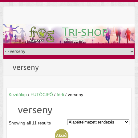
Skip
to
content
verseny
Kezdőlap
/
FUTÓCIPŐ
/
férfi
/ verseny
verseny
Showing all 11 results
Akció!