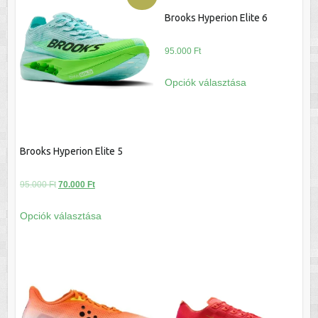
Brooks Hyperion Elite 6
95.000
Ft
Ennek
Opciók választása
a
terméknek
több
variációja
Brooks Hyperion Elite 5
van.
A
Original
Current
95.000
Ft
70.000
Ft
változatok
price
price
Ennek
a
Opciók választása
was:
is:
a
termékoldalon
95.000 Ft.
70.000 Ft.
terméknek
választhatók
több
ki
variációja
van.
A