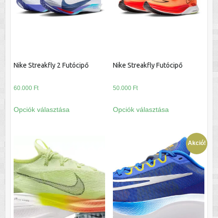
a
a
termékoldalon
termékoldalon
választhatók
választhatók
ki
ki
Nike Streakfly 2 Futócipő
Nike Streakfly Futócipő
60.000
Ft
50.000
Ft
Ennek
Ennek
Opciók választása
Opciók választása
a
a
terméknek
terméknek
több
több
Akció!
variációja
variációja
van.
van.
A
A
változatok
változatok
a
a
termékoldalon
termékoldalon