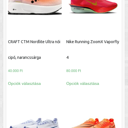
változatok
a
termékoldalon
választhatók
ki
CRAFT CTM Nordlite Ultra női
Nike Running ZoomX Vaporfly
cipő, narancssárga
4
40.000
Ft
80.000
Ft
Ennek
Ennek
Opciók választása
Opciók választása
a
a
terméknek
terméknek
több
több
variációja
variációja
van.
van.
A
A
változatok
változatok