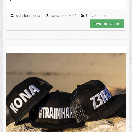
.
websternmedia
január 22, 2024
Uncategorized
továbbolvasás
.