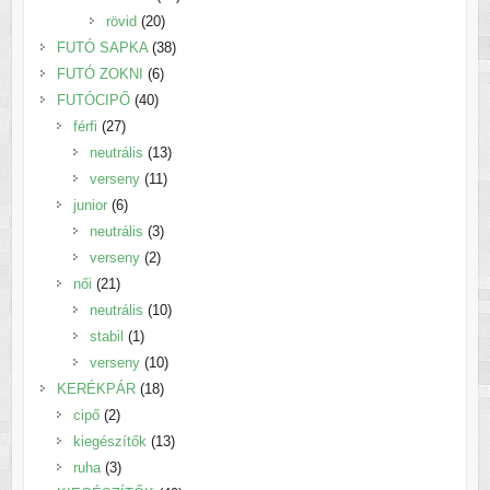
20
termék
rövid
20
termék
38
FUTÓ SAPKA
38
6
termék
FUTÓ ZOKNI
6
40
termék
FUTÓCIPŐ
40
27
termék
férfi
27
termék
13
neutrális
13
11
termék
verseny
11
6
termék
junior
6
termék
3
neutrális
3
2
termék
verseny
2
21
termék
női
21
termék
10
neutrális
10
1
termék
stabil
1
termék
10
verseny
10
18
termék
KERÉKPÁR
18
2
termék
cipő
2
termék
13
kiegészítők
13
3
termék
ruha
3