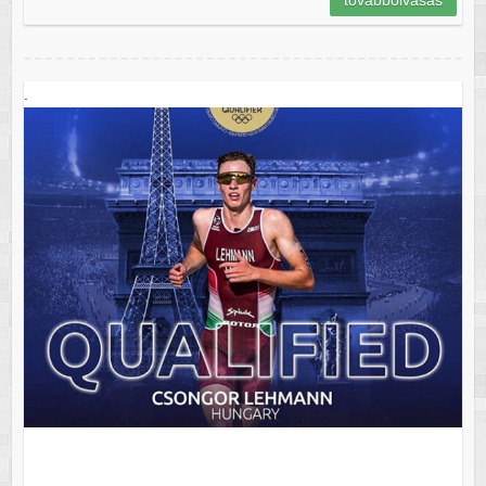
továbbolvasás
.
.