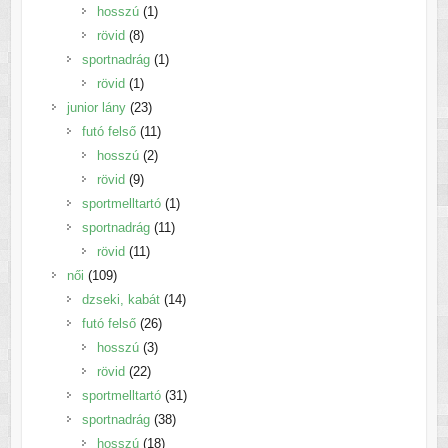
1
termék
hosszú
1
8
termék
rövid
8
termék
1
sportnadrág
1
1
termék
rövid
1
termék
23
junior lány
23
termék
11
futó felső
11
2
termék
hosszú
2
9
termék
rövid
9
termék
1
sportmelltartó
1
11
termék
sportnadrág
11
11
termék
rövid
11
109
termék
női
109
termék
14
dzseki, kabát
14
26
termék
futó felső
26
3
termék
hosszú
3
22
termék
rövid
22
termék
31
sportmelltartó
31
38
termék
sportnadrág
38
18
termék
hosszú
18