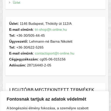
Üzlet
Üzlet:
1146 Budapest, Thököly út 112/A
E-mail címünk
:
tri-shop@t-online.hu
Tel:
+36-30/505-44-45
Ügyvezető:
Lehmann-né Barna Nikolett
Tel:
+36-30/622-5265
E-mail címünk
:
contactsport@t-online.hu
Cégjegyzékszám:
cg05-06-015156
Adószám:
28716440-2-05
LEGUTÓBB MEGTEKINTETT TERMÉKEK
Fontosnak tartjuk az adatok védelmét
ZEROD brief ( glitcher )
15.000
Ft
A böngészési élmény fokozása, a személyre szabott