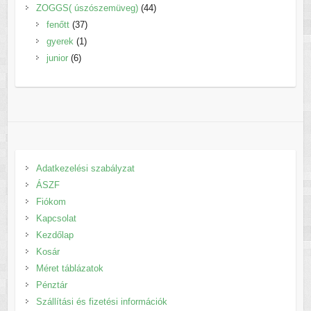
termék
44
ZOGGS( úszószemüveg)
44
37
termék
fenőtt
37
1
termék
gyerek
1
6
termék
junior
6
termék
Adatkezelési szabályzat
ÁSZF
Fiókom
Kapcsolat
Kezdőlap
Kosár
Méret táblázatok
Pénztár
Szállítási és fizetési információk