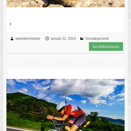
.
.
websternmedia
január 22, 2024
Uncategorized
továbbolvasás
.