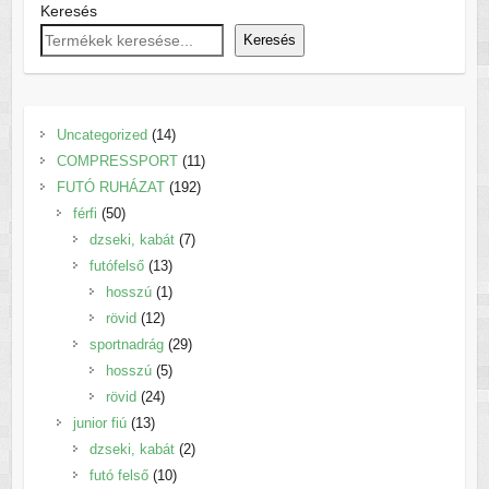
Keresés
Keresés
14
Uncategorized
14
termék
11
COMPRESSPORT
11
192
termék
FUTÓ RUHÁZAT
192
50
termék
férfi
50
termék
7
dzseki, kabát
7
13
termék
futófelső
13
termék
1
hosszú
1
12
termék
rövid
12
termék
29
sportnadrág
29
5
termék
hosszú
5
24
termék
rövid
24
13
termék
junior fiú
13
termék
2
dzseki, kabát
2
10
termék
futó felső
10