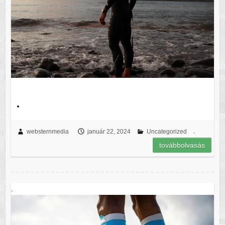
.
.
websternmedia
január 22, 2024
Uncategorized
továbbolvasás
.