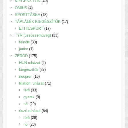
termék
49
KIEGÉSZÍTŐK
49
4
termék
OMIUS
4
termék
18
SPORTTÁSKA
18
termék
17
TÁPLÁLÉK KIEGÉSZÍTŐK
17
17
termék
ETHICSPORT
17
termék
33
TYR (úszószemüveg)
33
30
termék
felnőtt
30
1
termék
junior
1
termék
175
ZEROD
175
termék
2
HUN ruházat
2
termék
37
kiegészítők
37
16
termék
neopren
16
termék
71
triatlon ruházat
71
33
termék
férfi
33
termék
9
gyerek
9
29
termék
női
29
termék
54
úszó ruházat
54
29
termék
férfi
29
23
termék
női
23