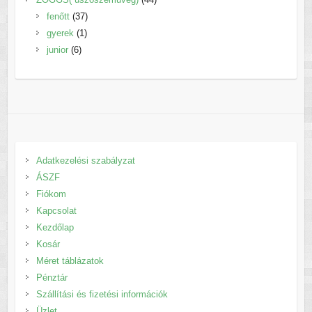
37
termék
fenőtt
37
1
termék
gyerek
1
6
termék
junior
6
termék
Adatkezelési szabályzat
ÁSZF
Fiókom
Kapcsolat
Kezdőlap
Kosár
Méret táblázatok
Pénztár
Szállítási és fizetési információk
Üzlet