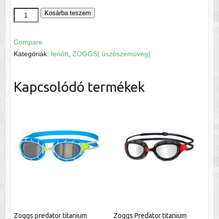
Zoggs
Kosárba teszem
Predator
(Regular
Compare
fit)
Kategóriák:
fenőtt
,
ZOGGS( úszószemüveg)
mennyiség
Kapcsolódó termékek
Zoggs predator titanium
Zoggs Predator titanium