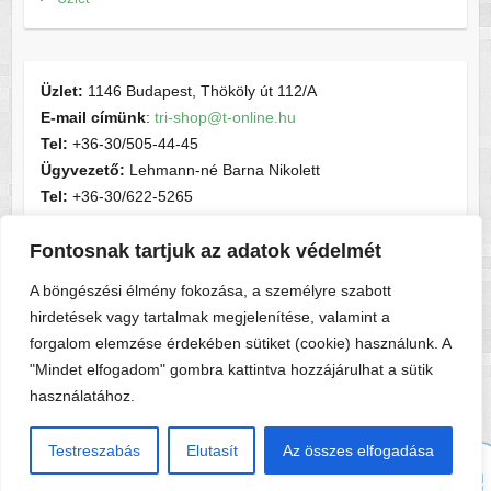
Üzlet:
1146 Budapest, Thököly út 112/A
E-mail címünk
:
tri-shop@t-online.hu
Tel:
+36-30/505-44-45
Ügyvezető:
Lehmann-né Barna Nikolett
Tel:
+36-30/622-5265
E-mail címünk
:
contactsport@t-online.hu
Fontosnak tartjuk az adatok védelmét
Cégjegyzékszám:
cg05-06-015156
Adószám:
28716440-2-05
A böngészési élmény fokozása, a személyre szabott
hirdetések vagy tartalmak megjelenítése, valamint a
forgalom elemzése érdekében sütiket (cookie) használunk. A
"Mindet elfogadom" gombra kattintva hozzájárulhat a sütik
használatához.
Copyright © 2026
Tri-shop
. A sablont készítette:
Colorlib
Működteti:
WordPress
Testreszabás
Elutasít
Az összes elfogadása