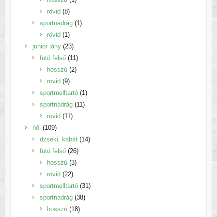
8
termék
rövid
8
termék
1
sportnadrág
1
1
termék
rövid
1
termék
23
junior lány
23
termék
11
futó felső
11
2
termék
hosszú
2
9
termék
rövid
9
termék
1
sportmelltartó
1
11
termék
sportnadrág
11
11
termék
rövid
11
109
termék
női
109
termék
14
dzseki, kabát
14
26
termék
futó felső
26
3
termék
hosszú
3
22
termék
rövid
22
termék
31
sportmelltartó
31
38
termék
sportnadrág
38
18
termék
hosszú
18