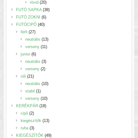
20
termék
rövid
20
termék
38
FUTÓ SAPKA
38
6
termék
FUTÓ ZOKNI
6
40
termék
FUTÓCIPŐ
40
27
termék
férfi
27
termék
13
neutrális
13
11
termék
verseny
11
6
termék
junior
6
termék
3
neutrális
3
2
termék
verseny
2
21
termék
női
21
termék
10
neutrális
10
1
termék
stabil
1
termék
10
verseny
10
18
termék
KERÉKPÁR
18
2
termék
cipő
2
termék
13
kiegészítők
13
3
termék
ruha
3
termék
49
KIEGÉSZÍTŐK
49