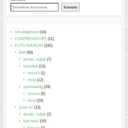
Keresés
14
Uncategorized
14
termék
11
COMPRESSPORT
11
192
termék
FUTÓ RUHÁZAT
192
50
termék
férfi
50
termék
7
dzseki, kabát
7
13
termék
futófelső
13
termék
1
hosszú
1
12
termék
rövid
12
termék
29
sportnadrág
29
5
termék
hosszú
5
24
termék
rövid
24
13
termék
junior fiú
13
termék
2
dzseki, kabát
2
10
termék
futó felső
10
1
termék
hosszú
1