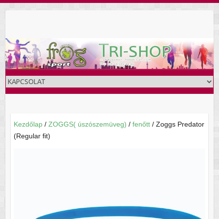
Skip
to
content
Kezdőlap
/
ZOGGS( úszószemüveg)
/
fenőtt
/ Zoggs Predator
(Regular fit)