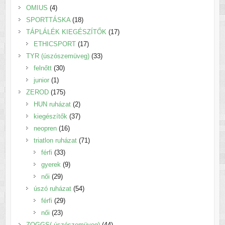
4
termék
OMIUS
4
termék
18
SPORTTÁSKA
18
termék
17
TÁPLÁLÉK KIEGÉSZÍTŐK
17
17
termék
ETHICSPORT
17
termék
33
TYR (úszószemüveg)
33
30
termék
felnőtt
30
1
termék
junior
1
termék
175
ZEROD
175
termék
2
HUN ruházat
2
termék
37
kiegészítők
37
16
termék
neopren
16
termék
71
triatlon ruházat
71
33
termék
férfi
33
termék
9
gyerek
9
29
termék
női
29
termék
54
úszó ruházat
54
29
termék
férfi
29
23
termék
női
23
termék
44
ZOGGS( úszószemüveg)
44