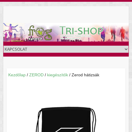
Skip
to
content
Kezdőlap
/
ZEROD
/
kiegészítők
/ Zerod hátizsák