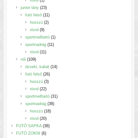
rövid
1
termék
23
junior lány
23
termék
11
futó felső
11
2
termék
hosszú
2
9
termék
rövid
9
termék
1
sportmelltartó
1
11
termék
sportnadrág
11
11
termék
rövid
11
109
termék
női
109
termék
14
dzseki, kabát
14
26
termék
futó felső
26
3
termék
hosszú
3
22
termék
rövid
22
termék
31
sportmelltartó
31
38
termék
sportnadrág
38
18
termék
hosszú
18
20
termék
rövid
20
termék
38
FUTÓ SAPKA
38
6
termék
FUTÓ ZOKNI
6