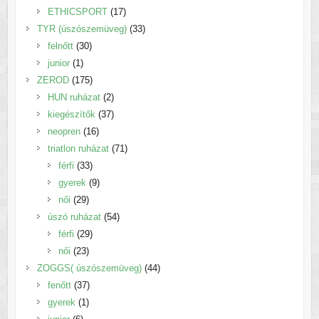
17
termék
ETHICSPORT
17
termék
33
TYR (úszószemüveg)
33
30
termék
felnőtt
30
1
termék
junior
1
termék
175
ZEROD
175
termék
2
HUN ruházat
2
termék
37
kiegészítők
37
16
termék
neopren
16
termék
71
triatlon ruházat
71
33
termék
férfi
33
termék
9
gyerek
9
29
termék
női
29
termék
54
úszó ruházat
54
29
termék
férfi
29
23
termék
női
23
termék
44
ZOGGS( úszószemüveg)
44
37
termék
fenőtt
37
1
termék
gyerek
1
6
termék