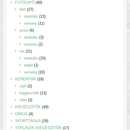
40
termék
FUTÓCIPŐ
40
27
termék
férfi
27
termék
13
neutrális
13
11
termék
verseny
11
6
termék
junior
6
termék
3
neutrális
3
2
termék
verseny
2
21
termék
női
21
termék
10
neutrális
10
1
termék
stabil
1
termék
10
verseny
10
18
termék
KERÉKPÁR
18
2
termék
cipő
2
termék
13
kiegészítők
13
3
termék
ruha
3
termék
49
KIEGÉSZÍTŐK
49
4
termék
OMIUS
4
termék
18
SPORTTÁSKA
18
termék
17
TÁPLÁLÉK KIEGÉSZÍTŐK
17