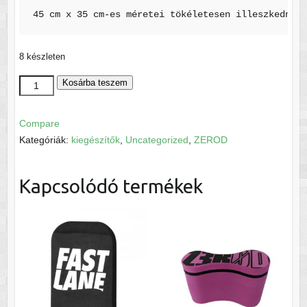
45 cm x 35 cm-es méretei tökéletesen illeszkednek 
8 készleten
Zerod
Kosárba teszem
hátizsák
mennyiség
Compare
Kategóriák:
kiegészítők
,
Uncategorized
,
ZEROD
Kapcsolódó termékek