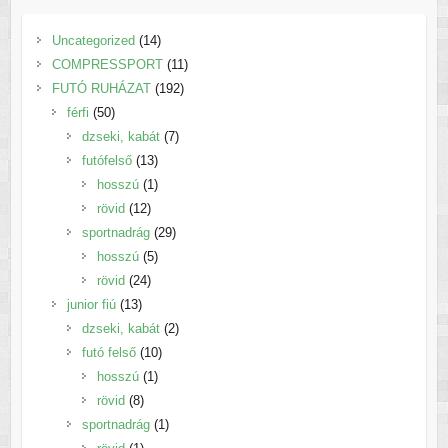
14
Uncategorized
14
termék
11
COMPRESSPORT
11
192
termék
FUTÓ RUHÁZAT
192
50
termék
férfi
50
termék
7
dzseki, kabát
7
13
termék
futófelső
13
termék
1
hosszú
1
12
termék
rövid
12
termék
29
sportnadrág
29
5
termék
hosszú
5
24
termék
rövid
24
13
termék
junior fiú
13
termék
2
dzseki, kabát
2
10
termék
futó felső
10
1
termék
hosszú
1
8
termék
rövid
8
termék
1
sportnadrág
1
1
termék