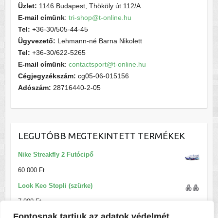
Üzlet:
1146 Budapest, Thököly út 112/A
E-mail címünk
:
tri-shop@t-online.hu
Tel:
+36-30/505-44-45
Ügyvezető:
Lehmann-né Barna Nikolett
Tel:
+36-30/622-5265
E-mail címünk
:
contactsport@t-online.hu
Cégjegyzékszám:
cg05-06-015156
Adószám:
28716440-2-05
LEGUTÓBB MEGTEKINTETT TERMÉKEK
Nike Streakfly 2 Futócipő
60.000
Ft
Look Keo Stopli (szürke)
7.000
Ft
Fontosnak tartjuk az adatok védelmét
Neopren WOMAN FLEX