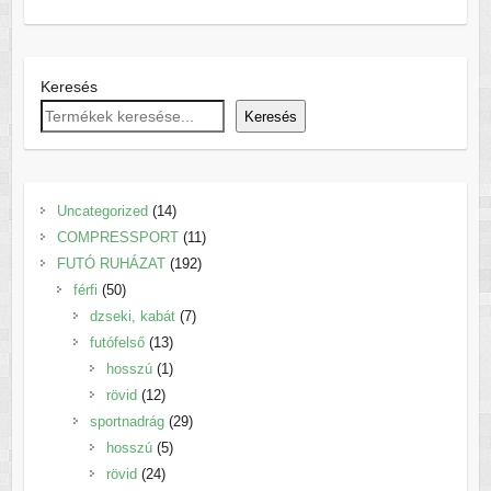
Keresés
Keresés
14
Uncategorized
14
termék
11
COMPRESSPORT
11
192
termék
FUTÓ RUHÁZAT
192
50
termék
férfi
50
termék
7
dzseki, kabát
7
13
termék
futófelső
13
termék
1
hosszú
1
12
termék
rövid
12
termék
29
sportnadrág
29
5
termék
hosszú
5
24
termék
rövid
24