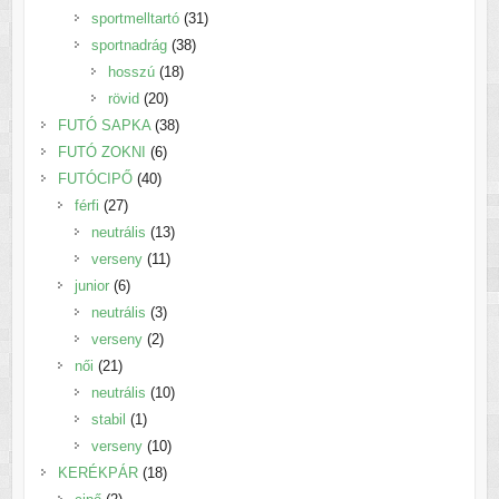
termék
31
sportmelltartó
31
38
termék
sportnadrág
38
18
termék
hosszú
18
20
termék
rövid
20
termék
38
FUTÓ SAPKA
38
6
termék
FUTÓ ZOKNI
6
40
termék
FUTÓCIPŐ
40
27
termék
férfi
27
termék
13
neutrális
13
11
termék
verseny
11
6
termék
junior
6
termék
3
neutrális
3
2
termék
verseny
2
21
termék
női
21
termék
10
neutrális
10
1
termék
stabil
1
termék
10
verseny
10
18
termék
KERÉKPÁR
18
2
termék