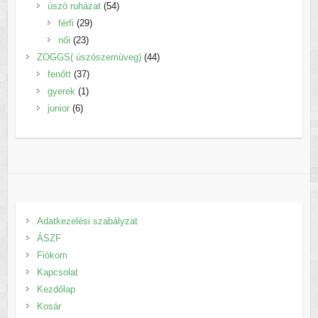
termék
54
úszó ruházat
54
29
termék
férfi
29
23
termék
női
23
termék
44
ZOGGS( úszószemüveg)
44
37
termék
fenőtt
37
1
termék
gyerek
1
6
termék
junior
6
termék
Adatkezelési szabályzat
ÁSZF
Fiókom
Kapcsolat
Kezdőlap
Kosár