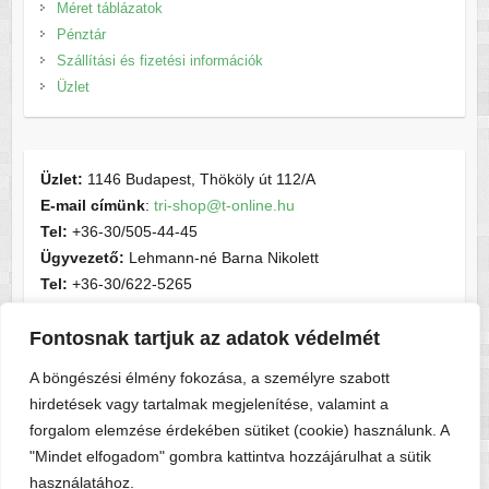
Méret táblázatok
Pénztár
Szállítási és fizetési információk
Üzlet
Üzlet:
1146 Budapest, Thököly út 112/A
E-mail címünk
:
tri-shop@t-online.hu
Tel:
+36-30/505-44-45
Ügyvezető:
Lehmann-né Barna Nikolett
Tel:
+36-30/622-5265
E-mail címünk
:
contactsport@t-online.hu
Fontosnak tartjuk az adatok védelmét
Cégjegyzékszám:
cg05-06-015156
Adószám:
28716440-2-05
A böngészési élmény fokozása, a személyre szabott
hirdetések vagy tartalmak megjelenítése, valamint a
forgalom elemzése érdekében sütiket (cookie) használunk. A
"Mindet elfogadom" gombra kattintva hozzájárulhat a sütik
használatához.