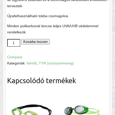
terveztek.
Újrafelhasználható tokba csomagolva.
Minden polikarbonát lencse teljes UVA/UVB védelemmel
rendelkezik.
TYR
Kosárba teszem
Tracer-
X
Compare
RZR
Kategóriák:
felnőtt
,
TYR (úszószemüveg)
versenyszemüveg
mennyiség
Kapcsolódó termékek