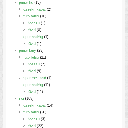
13
termék
junior fiú
13
termék
2
dzseki, kabát
2
10
termék
futó felső
10
1
termék
hosszú
1
8
termék
rövid
8
termék
1
sportnadrág
1
1
termék
rövid
1
termék
23
junior lány
23
termék
11
futó felső
11
2
termék
hosszú
2
9
termék
rövid
9
termék
1
sportmelltartó
1
11
termék
sportnadrág
11
11
termék
rövid
11
109
termék
női
109
termék
14
dzseki, kabát
14
26
termék
futó felső
26
3
termék
hosszú
3
22
termék
rövid
22