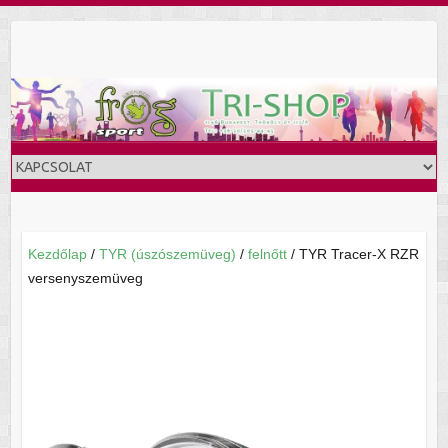
Skip
to
content
Kezdőlap
/
TYR (úszószemüveg)
/
felnőtt
/ TYR Tracer-X RZR
versenyszemüveg