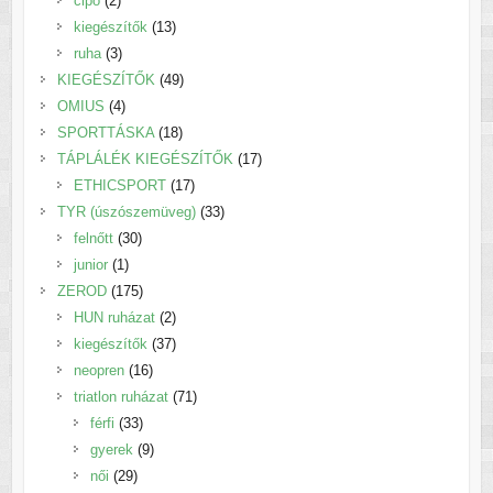
cipő
2
termék
13
kiegészítők
13
3
termék
ruha
3
termék
49
KIEGÉSZÍTŐK
49
4
termék
OMIUS
4
termék
18
SPORTTÁSKA
18
termék
17
TÁPLÁLÉK KIEGÉSZÍTŐK
17
17
termék
ETHICSPORT
17
termék
33
TYR (úszószemüveg)
33
30
termék
felnőtt
30
1
termék
junior
1
termék
175
ZEROD
175
termék
2
HUN ruházat
2
termék
37
kiegészítők
37
16
termék
neopren
16
termék
71
triatlon ruházat
71
33
termék
férfi
33
termék
9
gyerek
9
29
termék
női
29