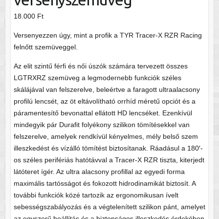
18.000
Ft
Versenyezzen úgy, mint a profik a TYR Tracer-X RZR Racing
felnőtt szemüveggel.
Az elit szintű férfi és női úszók számára tervezett összes
LGTRXRZ szemüveg a legmodernebb funkciók széles
skálájával van felszerelve, beleértve a faragott ultraalacsony
profilú lencsét, az öt eltávolítható orrhíd méretű opciót és a
páramentesítő bevonattal ellátott HD lencséket. Ezenkívül
mindegyik pár Durafit folyékony szilikon tömítésekkel van
felszerelve, amelyek rendkívül kényelmes, mély belső szem
illeszkedést és vízálló tömítést biztosítanak. Ráadásul a 180′-
os széles perifériás hatótávval a Tracer-X RZR tiszta, kiterjedt
látóteret ígér. Az ultra alacsony profillal az egyedi forma
maximális tartósságot és fokozott hidrodinamikát biztosít. A
további funkciók közé tartozik az ergonomikusan ívelt
sebességszabályozás és a végtelenített szilikon pánt, amelyet
az egyszerű beállítás és a biztonságos illeszkedés érdekében