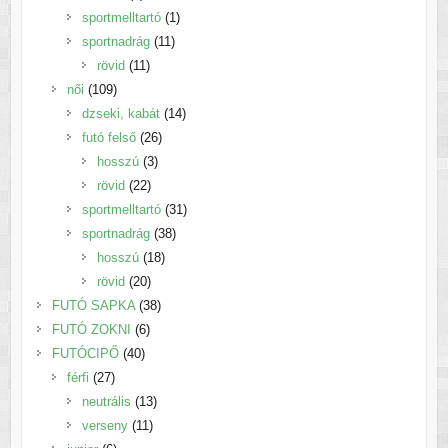
termék
1
sportmelltartó
1
11
termék
sportnadrág
11
11
termék
rövid
11
109
termék
női
109
termék
14
dzseki, kabát
14
26
termék
futó felső
26
3
termék
hosszú
3
22
termék
rövid
22
termék
31
sportmelltartó
31
38
termék
sportnadrág
38
18
termék
hosszú
18
20
termék
rövid
20
termék
38
FUTÓ SAPKA
38
6
termék
FUTÓ ZOKNI
6
40
termék
FUTÓCIPŐ
40
27
termék
férfi
27
termék
13
neutrális
13
11
termék
verseny
11