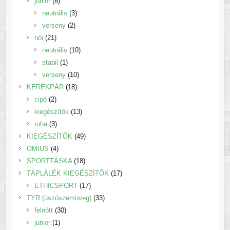
6
termék
junior
6
termék
3
neutrális
3
2
termék
verseny
2
21
termék
női
21
termék
10
neutrális
10
1
termék
stabil
1
termék
10
verseny
10
18
termék
KERÉKPÁR
18
2
termék
cipő
2
termék
13
kiegészítők
13
3
termék
ruha
3
termék
49
KIEGÉSZÍTŐK
49
4
termék
OMIUS
4
termék
18
SPORTTÁSKA
18
termék
17
TÁPLÁLÉK KIEGÉSZÍTŐK
17
17
termék
ETHICSPORT
17
termék
33
TYR (úszószemüveg)
33
30
termék
felnőtt
30
1
termék
junior
1