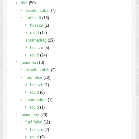
50
termék
férfi
50
termék
7
dzseki, kabát
7
13
termék
futófelső
13
termék
1
hosszú
1
12
termék
rövid
12
termék
29
sportnadrág
29
5
termék
hosszú
5
24
termék
rövid
24
13
termék
junior fiú
13
termék
2
dzseki, kabát
2
10
termék
futó felső
10
1
termék
hosszú
1
8
termék
rövid
8
termék
1
sportnadrág
1
1
termék
rövid
1
termék
23
junior lány
23
termék
11
futó felső
11
2
termék
hosszú
2
9
termék
rövid
9