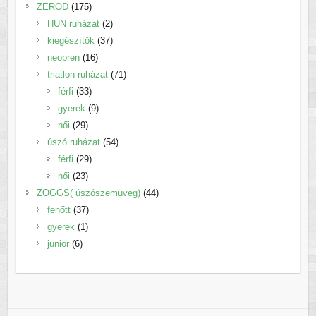
termék
175
ZEROD
175
termék
2
HUN ruházat
2
termék
37
kiegészítők
37
16
termék
neopren
16
termék
71
triatlon ruházat
71
33
termék
férfi
33
termék
9
gyerek
9
29
termék
női
29
termék
54
úszó ruházat
54
29
termék
férfi
29
23
termék
női
23
termék
44
ZOGGS( úszószemüveg)
44
37
termék
fenőtt
37
1
termék
gyerek
1
6
termék
junior
6
termék