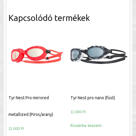
mennyiség
Kapcsolódó termékek
Tyr Nest Pro mirrored
Tyr Nest pro nano (füst)
11.000
Ft
metallized (Piros/arany)
Kosárba teszem
11.000
Ft