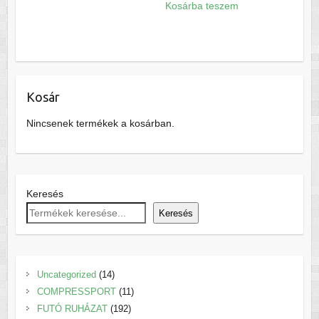
Kosárba teszem
Kosár
Nincsenek termékek a kosárban.
Keresés
Keresés
14
Uncategorized
14
termék
11
COMPRESSPORT
11
192
termék
FUTÓ RUHÁZAT
192