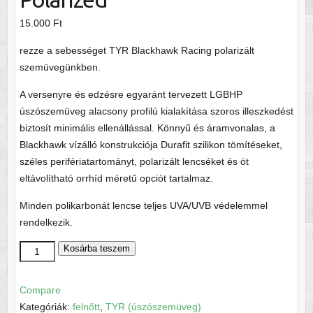
15.000
Ft
rezze a sebességet TYR Blackhawk Racing polarizált
szemüvegünkben.
A versenyre és edzésre egyaránt tervezett LGBHP
úszószemüveg alacsony profilú kialakítása szoros illeszkedést
biztosít minimális ellenállással. Könnyű és áramvonalas, a
Blackhawk vízálló konstrukciója Durafit szilikon tömítéseket,
széles perifériatartományt, polarizált lencséket és öt
eltávolítható orrhíd méretű opciót tartalmaz.
Minden polikarbonát lencse teljes UVA/UVB védelemmel
rendelkezik.
Tyr
Kosárba teszem
Blackhawk
Racing
Compare
Polarized
Kategóriák:
felnőtt
,
TYR (úszószemüveg)