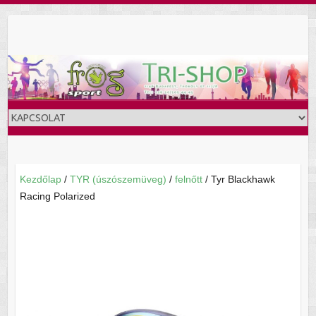
Skip
to
content
Kezdőlap
/
TYR (úszószemüveg)
/
felnőtt
/ Tyr Blackhawk
Racing Polarized