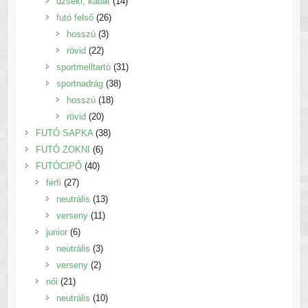
termék
14
dzseki, kabát
14
26
termék
futó felső
26
3
termék
hosszú
3
22
termék
rövid
22
termék
31
sportmelltartó
31
38
termék
sportnadrág
38
18
termék
hosszú
18
20
termék
rövid
20
termék
38
FUTÓ SAPKA
38
6
termék
FUTÓ ZOKNI
6
40
termék
FUTÓCIPŐ
40
27
termék
férfi
27
termék
13
neutrális
13
11
termék
verseny
11
6
termék
junior
6
termék
3
neutrális
3
2
termék
verseny
2
21
termék
női
21
termék
10
neutrális
10