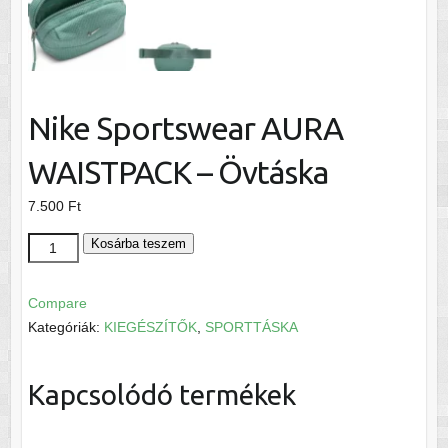
Nike Sportswear AURA
WAISTPACK – Övtáska
7.500
Ft
Nike
Kosárba teszem
Sportswear
AURA
Compare
WAISTPACK
Kategóriák:
KIEGÉSZÍTŐK
,
SPORTTÁSKA
-
Övtáska
Kapcsolódó termékek
mennyiség