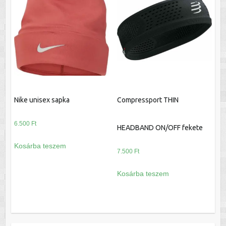
van.
A
változatok
a
termékoldalon
választhatók
ki
Nike unisex sapka
Compressport THIN
6.500
Ft
HEADBAND ON/OFF fekete
Kosárba teszem
7.500
Ft
Kosárba teszem