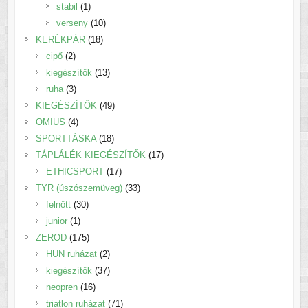
1
termék
stabil
1
termék
10
verseny
10
18
termék
KERÉKPÁR
18
2
termék
cipő
2
termék
13
kiegészítők
13
3
termék
ruha
3
termék
49
KIEGÉSZÍTŐK
49
4
termék
OMIUS
4
termék
18
SPORTTÁSKA
18
termék
17
TÁPLÁLÉK KIEGÉSZÍTŐK
17
17
termék
ETHICSPORT
17
termék
33
TYR (úszószemüveg)
33
30
termék
felnőtt
30
1
termék
junior
1
termék
175
ZEROD
175
termék
2
HUN ruházat
2
termék
37
kiegészítők
37
16
termék
neopren
16
termék
71
triatlon ruházat
71