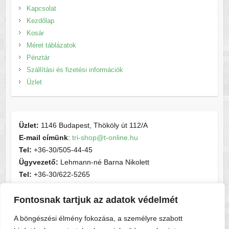
Kapcsolat
Kezdőlap
Kosár
Méret táblázatok
Pénztár
Szállítási és fizetési információk
Üzlet
Üzlet:
1146 Budapest, Thököly út 112/A
E-mail címünk
:
tri-shop@t-online.hu
Tel:
+36-30/505-44-45
Ügyvezető:
Lehmann-né Barna Nikolett
Tel:
+36-30/622-5265
E-mail címünk
:
contactsport@t-online.hu
Cégjegyzékszám:
cg05-06-015156
Fontosnak tartjuk az adatok védelmét
Adószám:
28716440-2-05
A böngészési élmény fokozása, a személyre szabott