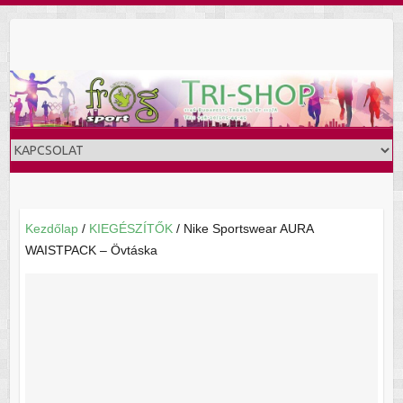
Skip
to
content
Kezdőlap
/
KIEGÉSZÍTŐK
/ Nike Sportswear AURA
WAISTPACK – Övtáska