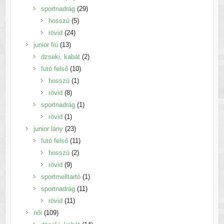
termék
29
sportnadrág
29
5
termék
hosszú
5
24
termék
rövid
24
13
termék
junior fiú
13
termék
2
dzseki, kabát
2
10
termék
futó felső
10
1
termék
hosszú
1
8
termék
rövid
8
termék
1
sportnadrág
1
1
termék
rövid
1
termék
23
junior lány
23
termék
11
futó felső
11
2
termék
hosszú
2
9
termék
rövid
9
termék
1
sportmelltartó
1
11
termék
sportnadrág
11
11
termék
rövid
11
109
termék
női
109