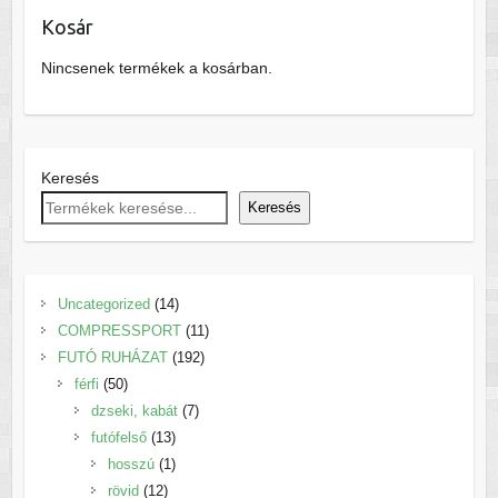
Kosár
Nincsenek termékek a kosárban.
Keresés
Keresés
14
Uncategorized
14
termék
11
COMPRESSPORT
11
192
termék
FUTÓ RUHÁZAT
192
50
termék
férfi
50
termék
7
dzseki, kabát
7
13
termék
futófelső
13
termék
1
hosszú
1
12
termék
rövid
12