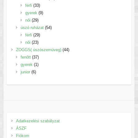
33
termék
férfi
33
termék
9
gyerek
9
29
termék
női
29
termék
54
úszó ruházat
54
29
termék
férfi
29
23
termék
női
23
termék
44
ZOGGS( úszószemüveg)
44
37
termék
fenőtt
37
1
termék
gyerek
1
6
termék
junior
6
termék
Adatkezelési szabályzat
ÁSZF
Fiókom