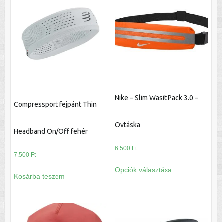
Nike – Slim Wasit Pack 3.0 –
Compressport fejpánt Thin
Övtáska
Headband On/Off fehér
6.500
Ft
7.500
Ft
Ennek
Opciók választása
a
Kosárba teszem
terméknek
több
variációja