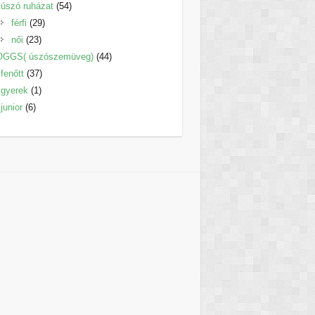
termék
54
úszó ruházat
54
29
termék
férfi
29
23
termék
női
23
termék
44
OGGS( úszószemüveg)
44
37
termék
fenőtt
37
1
termék
gyerek
1
6
termék
junior
6
termék