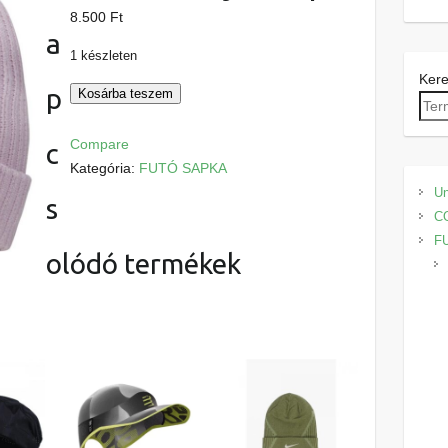
8.500
Ft
a
1 készleten
Ker
p
Nike
Kosárba teszem
halványlila
sapka
Compare
c
mennyiség
Kategória:
FUTÓ SAPKA
Un
s
C
F
olódó termékek