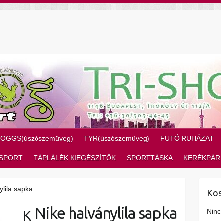
ZOGGS(úszószemüveg)
TYR(úszószemüveg)
FUTÓ RUHÁZAT
SPORT
TÁPLÁLÉK KIEGÉSZÍTŐK
SPORTTÁSKA
KERÉKPÁR
ylila sapka
Kos
Nike halványlila sapka
Ninc
K