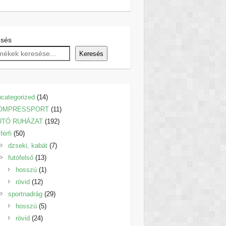
esés
Keresés
14
categorized
14
termék
11
OMPRESSPORT
11
192
termék
UTÓ RUHÁZAT
192
50
termék
férfi
50
termék
7
dzseki, kabát
7
13
termék
futófelső
13
termék
1
hosszú
1
12
termék
rövid
12
termék
29
sportnadrág
29
5
termék
hosszú
5
24
termék
rövid
24