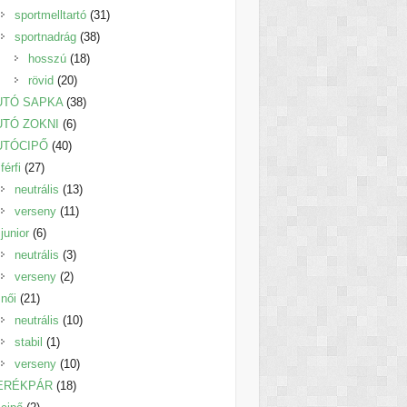
termék
31
sportmelltartó
31
38
termék
sportnadrág
38
18
termék
hosszú
18
20
termék
rövid
20
termék
38
UTÓ SAPKA
38
6
termék
UTÓ ZOKNI
6
40
termék
UTÓCIPŐ
40
27
termék
férfi
27
termék
13
neutrális
13
11
termék
verseny
11
6
termék
junior
6
termék
3
neutrális
3
2
termék
verseny
2
21
termék
női
21
termék
10
neutrális
10
1
termék
stabil
1
termék
10
verseny
10
18
termék
ERÉKPÁR
18
2
termék