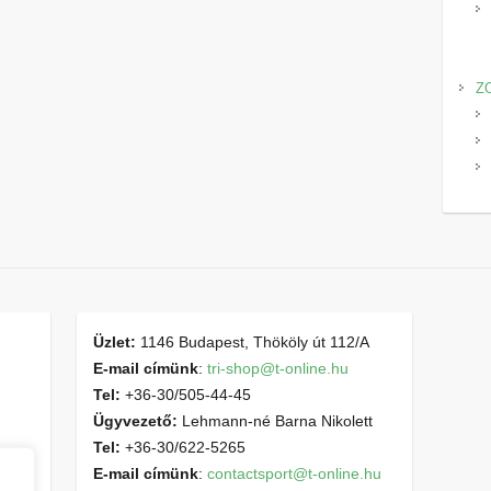
Z
Üzlet:
1146 Budapest, Thököly út 112/A
E-mail címünk
:
tri-shop@t-online.hu
Tel:
+36-30/505-44-45
Ügyvezető:
Lehmann-né Barna Nikolett
Tel:
+36-30/622-5265
E-mail címünk
:
contactsport@t-online.hu