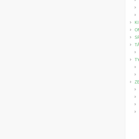
K
O
S
T
T
Z