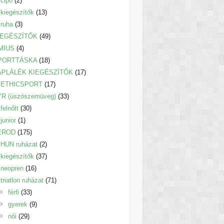
cipő
2
termék
13
kiegészítők
13
3
termék
ruha
3
termék
49
IEGÉSZÍTŐK
49
4
termék
MIUS
4
termék
18
PORTTÁSKA
18
termék
17
ÁPLÁLÉK KIEGÉSZÍTŐK
17
17
termék
ETHICSPORT
17
termék
33
YR (úszószemüveg)
33
30
termék
felnőtt
30
1
termék
junior
1
termék
175
EROD
175
termék
2
HUN ruházat
2
termék
37
kiegészítők
37
16
termék
neopren
16
termék
71
triatlon ruházat
71
33
termék
férfi
33
termék
9
gyerek
9
29
termék
női
29