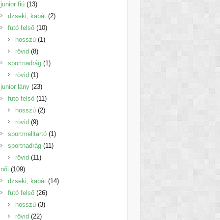
13
termék
junior fiú
13
termék
2
dzseki, kabát
2
10
termék
futó felső
10
1
termék
hosszú
1
8
termék
rövid
8
termék
1
sportnadrág
1
1
termék
rövid
1
termék
23
junior lány
23
termék
11
futó felső
11
2
termék
hosszú
2
9
termék
rövid
9
termék
1
sportmelltartó
1
11
termék
sportnadrág
11
11
termék
rövid
11
109
termék
női
109
termék
14
dzseki, kabát
14
26
termék
futó felső
26
3
termék
hosszú
3
22
termék
rövid
22