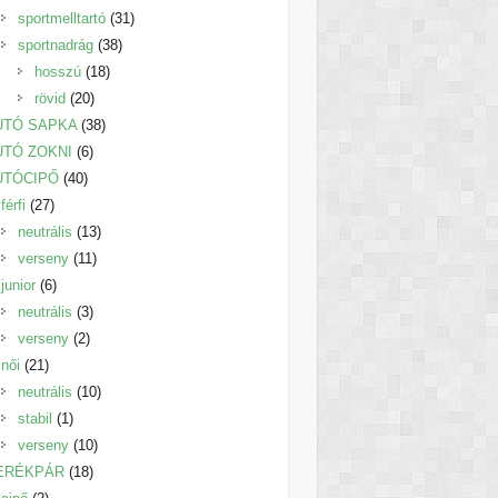
termék
31
sportmelltartó
31
38
termék
sportnadrág
38
18
termék
hosszú
18
20
termék
rövid
20
termék
38
UTÓ SAPKA
38
6
termék
UTÓ ZOKNI
6
40
termék
UTÓCIPŐ
40
27
termék
férfi
27
termék
13
neutrális
13
11
termék
verseny
11
6
termék
junior
6
termék
3
neutrális
3
2
termék
verseny
2
21
termék
női
21
termék
10
neutrális
10
1
termék
stabil
1
termék
10
verseny
10
18
termék
ERÉKPÁR
18
2
termék