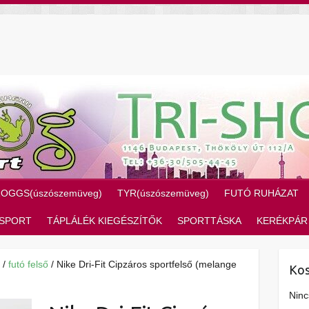
ZOGGS(úszószemüveg)
TYR(úszószemüveg)
FUTÓ RUHÁZAT
SPORT
TÁPLÁLÉK KIEGÉSZÍTŐK
SPORTTÁSKA
KERÉKPÁR
/
futó felső
/ Nike Dri-Fit Cipzáros sportfelső (melange
Kos
Ninc