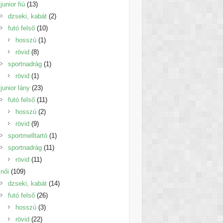
13
termék
junior fiú
13
termék
2
dzseki, kabát
2
10
termék
futó felső
10
1
termék
hosszú
1
8
termék
rövid
8
termék
1
sportnadrág
1
1
termék
rövid
1
termék
23
junior lány
23
termék
11
futó felső
11
2
termék
hosszú
2
9
termék
rövid
9
termék
1
sportmelltartó
1
11
termék
sportnadrág
11
11
termék
rövid
11
109
termék
női
109
termék
14
dzseki, kabát
14
26
termék
futó felső
26
3
termék
hosszú
3
22
termék
rövid
22