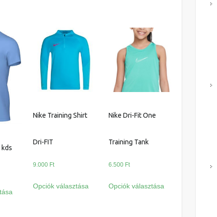
Nike Training Shirt
Nike Dri-Fit One
Dri-FIT
Training Tank
g kds
9.000
Ft
6.500
Ft
Ennek
Ennek
Ennek
Opciók választása
Opciók választása
a
a
tása
a
terméknek
terméknek
terméknek
több
több