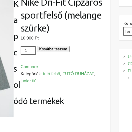
Nike Dri-Fit Cipzáros
K
sportfelső (melange
a
Ker
szürke)
p
10.900
Ft
Nike
Kosárba teszem
c
Dri-
Un
Fit
C
s
Compare
Cipzáros
F
Kategóriák:
futó felső
,
FUTÓ RUHÁZAT
,
sportfelső
junior fiú
ol
(melange
szürke)
ódó termékek
mennyiség