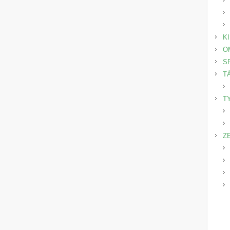
K
O
S
T
T
Z