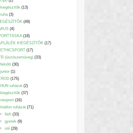
cipő
2
termék
13
kiegészítők
13
3
termék
ruha
3
termék
49
IEGÉSZÍTŐK
49
4
termék
MIUS
4
termék
18
PORTTÁSKA
18
termék
17
ÁPLÁLÉK KIEGÉSZÍTŐK
17
17
termék
ETHICSPORT
17
termék
33
YR (úszószemüveg)
33
30
termék
felnőtt
30
1
termék
junior
1
termék
175
EROD
175
termék
2
HUN ruházat
2
termék
37
kiegészítők
37
16
termék
neopren
16
termék
71
triatlon ruházat
71
33
termék
férfi
33
termék
9
gyerek
9
29
termék
női
29