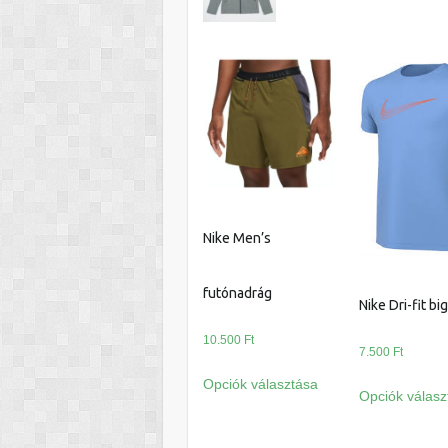
Nike Men’s
futónadrág
Nike Dri-fit bi
10.500
Ft
7.500
Ft
Ennek
Opciók választása
a
Opciók válasz
terméknek
több