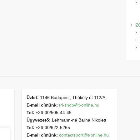
Z
Üzlet:
1146 Budapest, Thököly út 112/A
E-mail címünk
:
tri-shop@t-online.hu
Tel:
+36-30/505-44-45
Ügyvezető:
Lehmann-né Barna Nikolett
Tel:
+36-30/622-5265
E-mail címünk
:
contactsport@t-online.hu