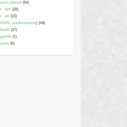
termék
54
úszó ruházat
54
29
termék
férfi
29
23
termék
női
23
termék
44
OGGS( úszószemüveg)
44
37
termék
fenőtt
37
1
termék
gyerek
1
6
termék
junior
6
termék