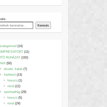
esés
Keresés
14
categorized
14
termék
11
OMPRESSPORT
11
192
termék
UTÓ RUHÁZAT
192
50
termék
férfi
50
termék
7
dzseki, kabát
7
13
termék
futófelső
13
termék
1
hosszú
1
12
termék
rövid
12
termék
29
sportnadrág
29
5
termék
hosszú
5
24
termék
rövid
24