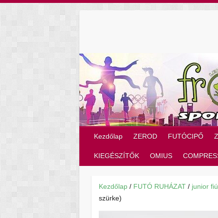
Skip
to
content
Kezdőlap
ZEROD
FUTÓCIPŐ
KIEGÉSZÍTŐK
OMIUS
COMPRES
Kezdőlap
/
FUTÓ RUHÁZAT
/
junior fiú
szürke)