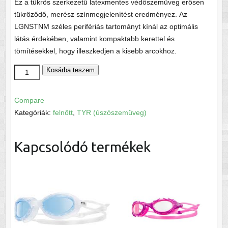
Ez a tükrös szerkezetű latexmentes védőszemüveg erősen
tükröződő, merész színmegjelenítést eredményez.
Az
LGNSTNM széles perifériás tartományt kínál az optimális
látás érdekében, valamint kompaktabb kerettel és
tömítésekkel, hogy illeszkedjen a kisebb arcokhoz.
Nest
Kosárba teszem
Pro
Mirrored
Compare
mennyiség
Kategóriák:
felnőtt
,
TYR (úszószemüveg)
Kapcsolódó termékek