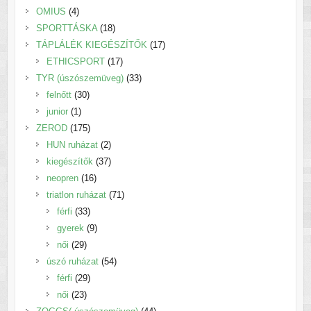
4
termék
OMIUS
4
termék
18
SPORTTÁSKA
18
termék
17
TÁPLÁLÉK KIEGÉSZÍTŐK
17
17
termék
ETHICSPORT
17
termék
33
TYR (úszószemüveg)
33
30
termék
felnőtt
30
1
termék
junior
1
termék
175
ZEROD
175
termék
2
HUN ruházat
2
termék
37
kiegészítők
37
16
termék
neopren
16
termék
71
triatlon ruházat
71
33
termék
férfi
33
termék
9
gyerek
9
29
termék
női
29
termék
54
úszó ruházat
54
29
termék
férfi
29
23
termék
női
23
termék
44