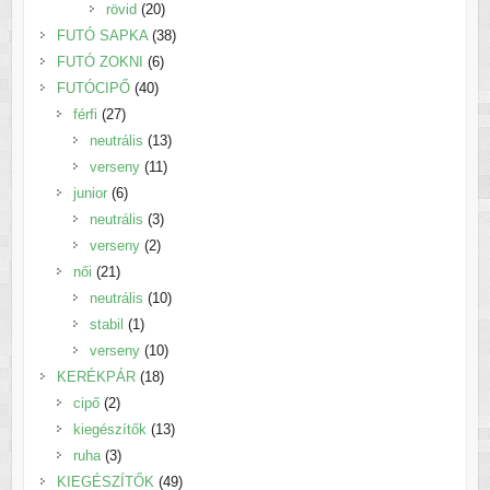
20
termék
rövid
20
termék
38
FUTÓ SAPKA
38
6
termék
FUTÓ ZOKNI
6
40
termék
FUTÓCIPŐ
40
27
termék
férfi
27
termék
13
neutrális
13
11
termék
verseny
11
6
termék
junior
6
termék
3
neutrális
3
2
termék
verseny
2
21
termék
női
21
termék
10
neutrális
10
1
termék
stabil
1
termék
10
verseny
10
18
termék
KERÉKPÁR
18
2
termék
cipő
2
termék
13
kiegészítők
13
3
termék
ruha
3
termék
49
KIEGÉSZÍTŐK
49