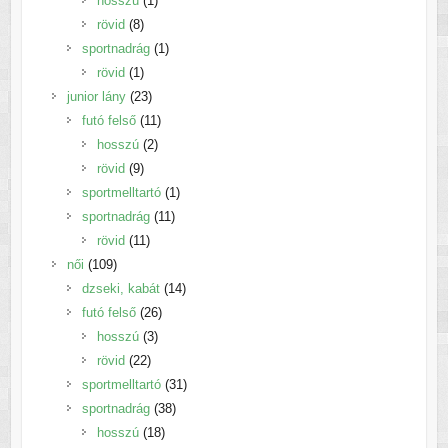
hosszú
1
8
termék
rövid
8
termék
1
sportnadrág
1
1
termék
rövid
1
termék
23
junior lány
23
termék
11
futó felső
11
2
termék
hosszú
2
9
termék
rövid
9
termék
1
sportmelltartó
1
11
termék
sportnadrág
11
11
termék
rövid
11
109
termék
női
109
termék
14
dzseki, kabát
14
26
termék
futó felső
26
3
termék
hosszú
3
22
termék
rövid
22
termék
31
sportmelltartó
31
38
termék
sportnadrág
38
18
termék
hosszú
18