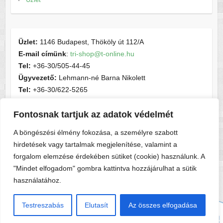
Üzlet:
1146 Budapest, Thököly út 112/A
E-mail címünk
:
tri-shop@t-online.hu
Tel:
+36-30/505-44-45
Ügyvezető:
Lehmann-né Barna Nikolett
Tel:
+36-30/622-5265
E-mail címünk
:
contactsport@t-online.hu
Fontosnak tartjuk az adatok védelmét
Cégjegyzékszám:
cg05-06-015156
Adószám:
28716440-2-05
A böngészési élmény fokozása, a személyre szabott
hirdetések vagy tartalmak megjelenítése, valamint a
forgalom elemzése érdekében sütiket (cookie) használunk. A
"Mindet elfogadom" gombra kattintva hozzájárulhat a sütik
használatához.
Copyright © 2026
Tri-shop
. A sablont készítette:
Colorlib
Működteti:
WordPress
Testreszabás
Elutasít
Az összes elfogadása