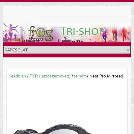
Skip
to
content
Kezdőlap
/
TYR (úszószemüveg)
/
felnőtt
/ Nest Pro Mirrored