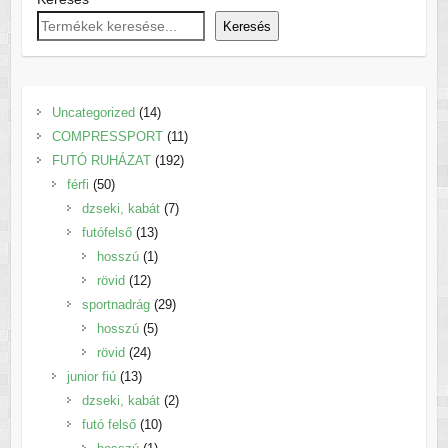
Keresés
14
Uncategorized
14
termék
11
COMPRESSPORT
11
192
termék
FUTÓ RUHÁZAT
192
50
termék
férfi
50
termék
7
dzseki, kabát
7
13
termék
futófelső
13
termék
1
hosszú
1
12
termék
rövid
12
termék
29
sportnadrág
29
5
termék
hosszú
5
24
termék
rövid
24
13
termék
junior fiú
13
termék
2
dzseki, kabát
2
10
termék
futó felső
10
1
termék