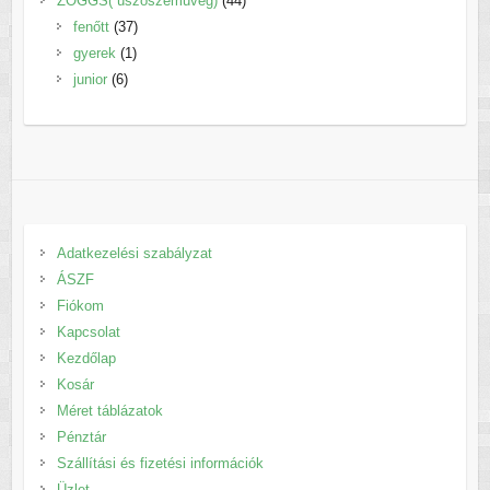
ZOGGS( úszószemüveg)
44
37
termék
fenőtt
37
1
termék
gyerek
1
6
termék
junior
6
termék
Adatkezelési szabályzat
ÁSZF
Fiókom
Kapcsolat
Kezdőlap
Kosár
Méret táblázatok
Pénztár
Szállítási és fizetési információk
Üzlet