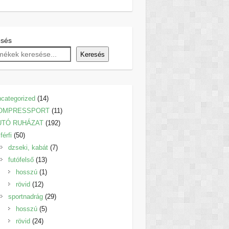
esés
Keresés
14
categorized
14
termék
11
OMPRESSPORT
11
192
termék
UTÓ RUHÁZAT
192
50
termék
férfi
50
termék
7
dzseki, kabát
7
13
termék
futófelső
13
termék
1
hosszú
1
12
termék
rövid
12
termék
29
sportnadrág
29
5
termék
hosszú
5
24
termék
rövid
24