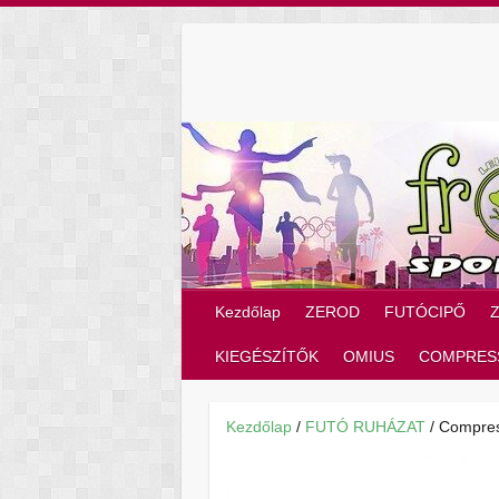
Skip
to
content
Kezdőlap
ZEROD
FUTÓCIPŐ
KIEGÉSZÍTŐK
OMIUS
COMPRES
Kezdőlap
/
FUTÓ RUHÁZAT
/ Compre