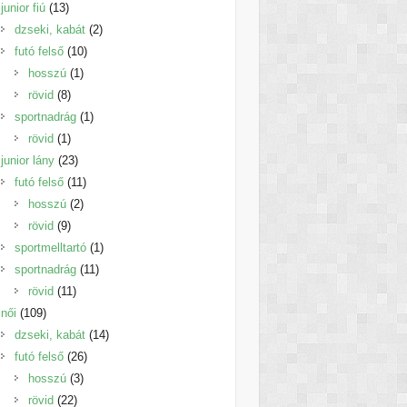
13
termék
junior fiú
13
termék
2
dzseki, kabát
2
10
termék
futó felső
10
1
termék
hosszú
1
8
termék
rövid
8
termék
1
sportnadrág
1
1
termék
rövid
1
termék
23
junior lány
23
termék
11
futó felső
11
2
termék
hosszú
2
9
termék
rövid
9
termék
1
sportmelltartó
1
11
termék
sportnadrág
11
11
termék
rövid
11
109
termék
női
109
termék
14
dzseki, kabát
14
26
termék
futó felső
26
3
termék
hosszú
3
22
termék
rövid
22