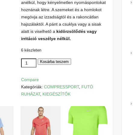
anélkül, hogy kényelmetlen nyomáspontokat
hoznának létre. A szemeket és a homlokot
megóvja az izzadságtól és a rakoncátlan
hajszálaktól. A pánt a csuklya vagy a sisak
alatt is viselhető a
kidörzsölődés vagy
irritáció veszélye nélkül.
6 készleten
Compressport
Kosárba teszem
THIN
HEADBAND
Compare
ON/OFF
Kategóriák:
COMPRESSPORT
,
FUTÓ
piros
RUHÁZAT
,
KIEGÉSZÍTŐK
mennyiség