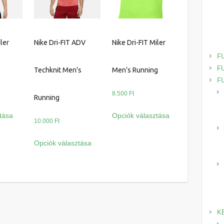
iler
Nike Dri-FIT ADV
Nike Dri-FIT Miler
F
F
Techknit Men’s
Men’s Running
F
8.500
Ft
Running
Ennek
Ennek
tása
Opciók választása
a
a
10.000
Ft
terméknek
terméknek
Ennek
Opciók választása
több
több
a
variációja
variációja
terméknek
van.
van.
több
A
A
variációja
változatok
változatok
van.
a
a
A
K
termékoldalon
termékoldalon
változatok