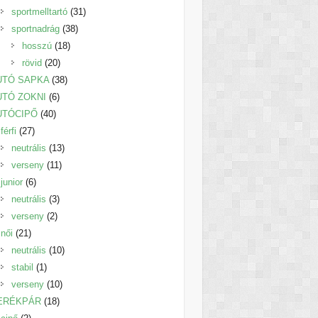
termék
31
sportmelltartó
31
38
termék
sportnadrág
38
18
termék
hosszú
18
20
termék
rövid
20
termék
38
UTÓ SAPKA
38
6
termék
UTÓ ZOKNI
6
40
termék
UTÓCIPŐ
40
27
termék
férfi
27
termék
13
neutrális
13
11
termék
verseny
11
6
termék
junior
6
termék
3
neutrális
3
2
termék
verseny
2
21
termék
női
21
termék
10
neutrális
10
1
termék
stabil
1
termék
10
verseny
10
18
termék
ERÉKPÁR
18
2
termék