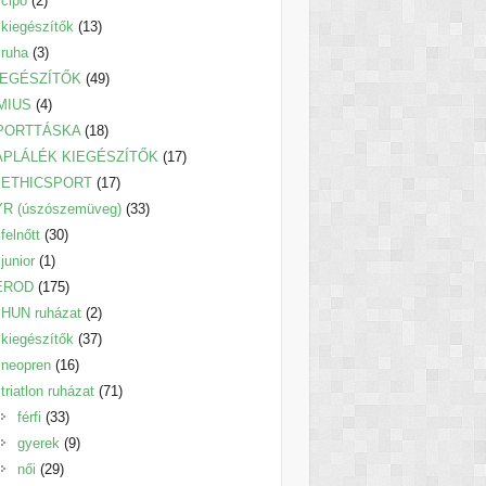
cipő
2
termék
13
kiegészítők
13
3
termék
ruha
3
termék
49
IEGÉSZÍTŐK
49
4
termék
MIUS
4
termék
18
PORTTÁSKA
18
termék
17
ÁPLÁLÉK KIEGÉSZÍTŐK
17
17
termék
ETHICSPORT
17
termék
33
YR (úszószemüveg)
33
30
termék
felnőtt
30
1
termék
junior
1
termék
175
EROD
175
termék
2
HUN ruházat
2
termék
37
kiegészítők
37
16
termék
neopren
16
termék
71
triatlon ruházat
71
33
termék
férfi
33
termék
9
gyerek
9
29
termék
női
29