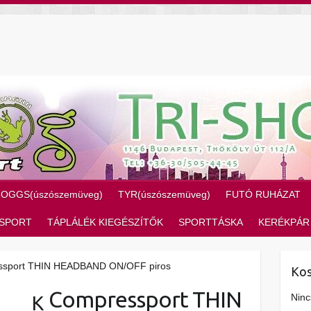
ZOGGS(úszószemüveg)
TYR(úszószemüveg)
FUTÓ RUHÁZAT
SPORT
TÁPLÁLÉK KIEGÉSZÍTŐK
SPORTTÁSKA
KERÉKPÁR
ssport THIN HEADBAND ON/OFF piros
Kos
Compressport THIN
Ninc
K