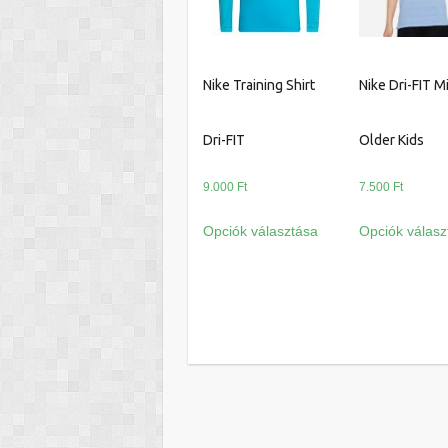
Nike Training Shirt
Nike Dri-FIT M
Dri-FIT
Older Kids
9.000
Ft
7.500
Ft
Ennek
Opciók választása
Opciók válasz
a
terméknek
több
variációja
van.
A
változatok
a
termékoldalon