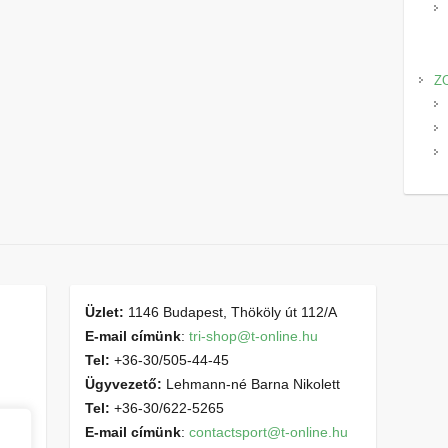
Z
Üzlet:
1146 Budapest, Thököly út 112/A
E-mail címünk
:
tri-shop@t-online.hu
Tel:
+36-30/505-44-45
Ügyvezető:
Lehmann-né Barna Nikolett
Tel:
+36-30/622-5265
E-mail címünk
:
contactsport@t-online.hu