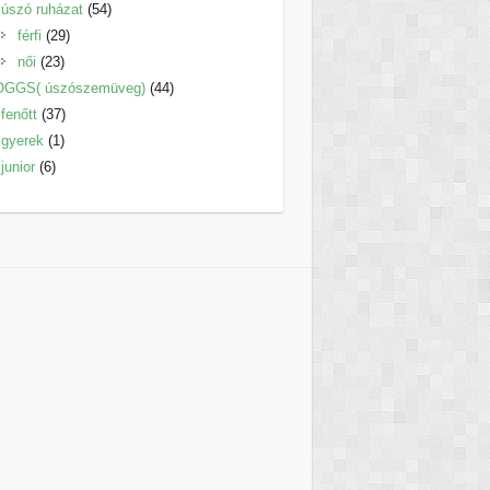
termék
54
úszó ruházat
54
29
termék
férfi
29
23
termék
női
23
termék
44
OGGS( úszószemüveg)
44
37
termék
fenőtt
37
1
termék
gyerek
1
6
termék
junior
6
termék