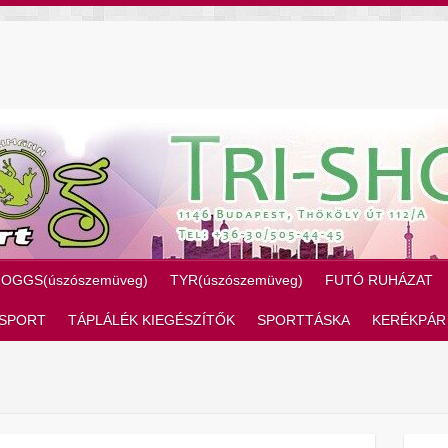
ZOGGS(úszószemüveg)
TYR(úszószemüveg)
FUTÓ RUHÁZAT
SPORT
TÁPLÁLÉK KIEGÉSZÍTŐK
SPORTTÁSKA
KERÉKPÁR