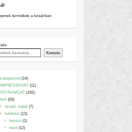
ár
senek termékek a kosárban.
esés
Keresés
14
categorized
14
termék
11
OMPRESSPORT
11
192
termék
UTÓ RUHÁZAT
192
50
termék
férfi
50
termék
7
dzseki, kabát
7
13
termék
futófelső
13
termék
1
hosszú
1
12
termék
rövid
12