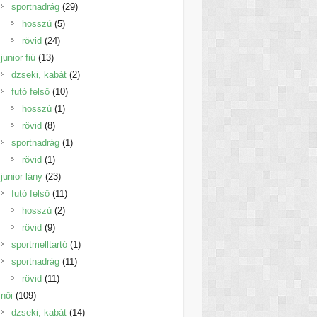
termék
29
sportnadrág
29
5
termék
hosszú
5
24
termék
rövid
24
13
termék
junior fiú
13
termék
2
dzseki, kabát
2
10
termék
futó felső
10
1
termék
hosszú
1
8
termék
rövid
8
termék
1
sportnadrág
1
1
termék
rövid
1
termék
23
junior lány
23
termék
11
futó felső
11
2
termék
hosszú
2
9
termék
rövid
9
termék
1
sportmelltartó
1
11
termék
sportnadrág
11
11
termék
rövid
11
109
termék
női
109
termék
14
dzseki, kabát
14