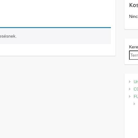
Kos
Ninc
resésnek.
Ker
Un
C
F