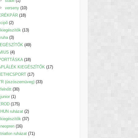
1
termék
stabil
1
termék
10
verseny
10
18
termék
ERÉKPÁR
18
2
termék
cipő
2
termék
13
kiegészítők
13
3
termék
ruha
3
termék
49
IEGÉSZÍTŐK
49
4
termék
MIUS
4
termék
18
PORTTÁSKA
18
termék
17
ÁPLÁLÉK KIEGÉSZÍTŐK
17
17
termék
ETHICSPORT
17
termék
33
YR (úszószemüveg)
33
30
termék
felnőtt
30
1
termék
junior
1
termék
175
EROD
175
termék
2
HUN ruházat
2
termék
37
kiegészítők
37
16
termék
neopren
16
termék
71
triatlon ruházat
71