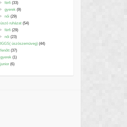
33
termék
férfi
33
termék
9
gyerek
9
29
termék
női
29
termék
54
úszó ruházat
54
29
termék
férfi
29
23
termék
női
23
termék
44
OGGS( úszószemüveg)
44
37
termék
fenőtt
37
1
termék
gyerek
1
6
termék
junior
6
termék