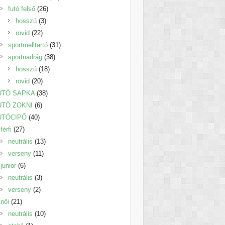
26
termék
futó felső
26
3
termék
hosszú
3
22
termék
rövid
22
termék
31
sportmelltartó
31
38
termék
sportnadrág
38
18
termék
hosszú
18
20
termék
rövid
20
termék
38
UTÓ SAPKA
38
6
termék
UTÓ ZOKNI
6
40
termék
UTÓCIPŐ
40
27
termék
férfi
27
termék
13
neutrális
13
11
termék
verseny
11
6
termék
junior
6
termék
3
neutrális
3
2
termék
verseny
2
21
termék
női
21
termék
10
neutrális
10