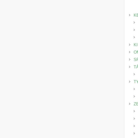
K
K
O
S
T
T
Z