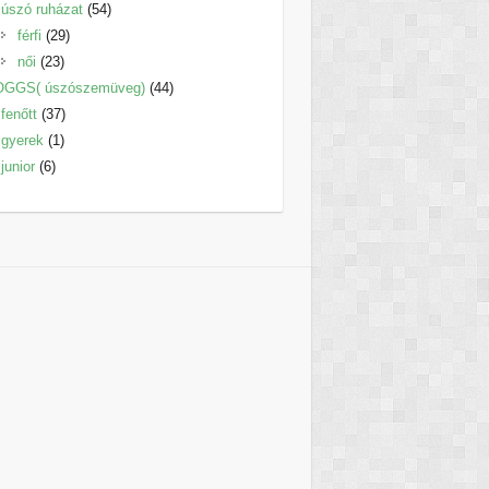
termék
54
úszó ruházat
54
29
termék
férfi
29
23
termék
női
23
termék
44
OGGS( úszószemüveg)
44
37
termék
fenőtt
37
1
termék
gyerek
1
6
termék
junior
6
termék