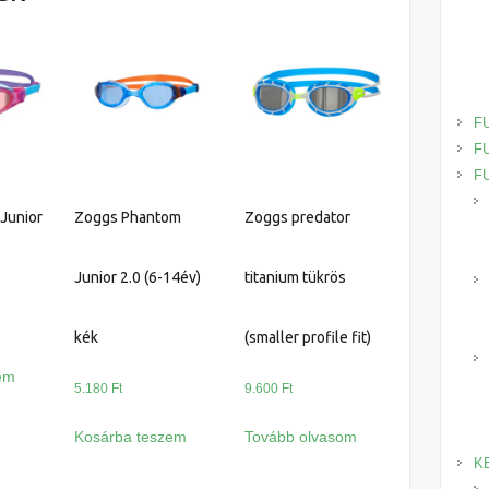
F
F
F
 Junior
Zoggs Phantom
Zoggs predator
Junior 2.0 (6-14év)
titanium tükrös
kék
(smaller profile fit)
em
5.180
Ft
9.600
Ft
Kosárba teszem
Tovább olvasom
K