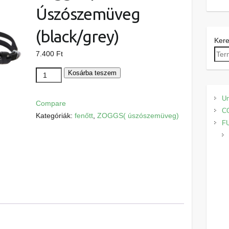
Úszószemüveg
(black/grey)
Ker
7.400
Ft
Zoggs
Kosárba teszem
Spectra
Úszószemüveg
Un
Compare
(black/grey)
C
Kategóriák:
fenőtt
,
ZOGGS( úszószemüveg)
mennyiség
F