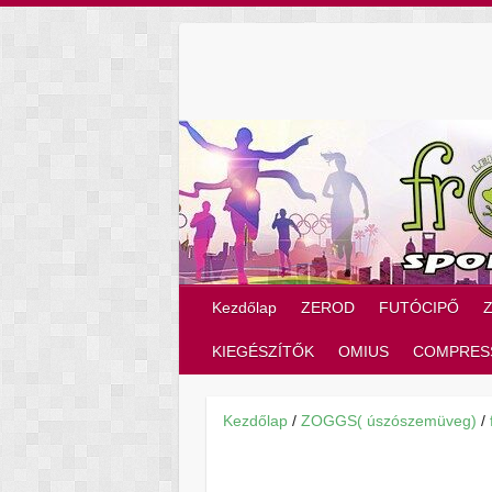
Skip
to
content
Kezdőlap
ZEROD
FUTÓCIPŐ
KIEGÉSZÍTŐK
OMIUS
COMPRES
Kezdőlap
/
ZOGGS( úszószemüveg)
/