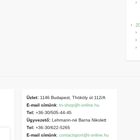
Z
Üzlet:
1146 Budapest, Thököly út 112/A
E-mail címünk
:
tri-shop@t-online.hu
Tel:
+36-30/505-44-45
Ügyvezető:
Lehmann-né Barna Nikolett
Tel:
+36-30/622-5265
E-mail címünk
:
contactsport@t-online.hu