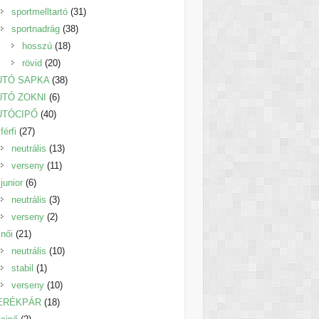
termék
31
sportmelltartó
31
38
termék
sportnadrág
38
18
termék
hosszú
18
20
termék
rövid
20
termék
38
UTÓ SAPKA
38
6
termék
UTÓ ZOKNI
6
40
termék
UTÓCIPŐ
40
27
termék
férfi
27
termék
13
neutrális
13
11
termék
verseny
11
6
termék
junior
6
termék
3
neutrális
3
2
termék
verseny
2
21
termék
női
21
termék
10
neutrális
10
1
termék
stabil
1
termék
10
verseny
10
18
termék
ERÉKPÁR
18
2
termék