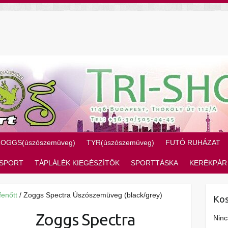
ZOGGS(úszószemüveg)
TYR(úszószemüveg)
FUTÓ RUHÁZAT
SPORT
TÁPLÁLÉK KIEGÉSZÍTŐK
SPORTTÁSKA
KERÉKPÁR
fenőtt
/ Zoggs Spectra Úszószemüveg (black/grey)
Kos
Zoggs Spectra
Ninc