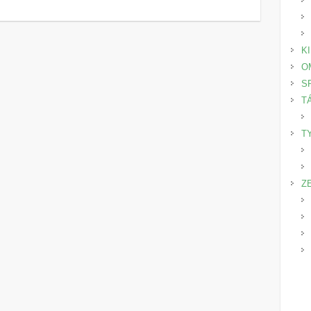
K
O
S
T
T
Z