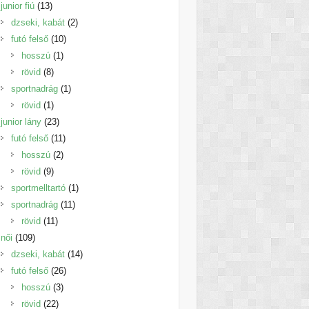
13
termék
junior fiú
13
termék
2
dzseki, kabát
2
10
termék
futó felső
10
1
termék
hosszú
1
8
termék
rövid
8
termék
1
sportnadrág
1
1
termék
rövid
1
termék
23
junior lány
23
termék
11
futó felső
11
2
termék
hosszú
2
9
termék
rövid
9
termék
1
sportmelltartó
1
11
termék
sportnadrág
11
11
termék
rövid
11
109
termék
női
109
termék
14
dzseki, kabát
14
26
termék
futó felső
26
3
termék
hosszú
3
22
termék
rövid
22