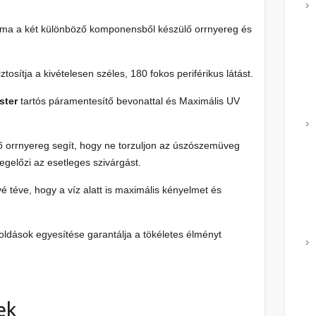
orma a két különböző komponensből készülő orrnyereg és
ztosítja a kivételesen széles, 180 fokos periférikus látást.
ster
tartós páramentesítő bevonattal és Maximális UV
 orrnyereg segít, hogy ne torzuljon az úszószemüveg
egelőzi az esetleges szivárgást.
vé téve, hogy a víz alatt is maximális kényelmet és
oldások egyesítése garantálja a tökéletes élményt
ek