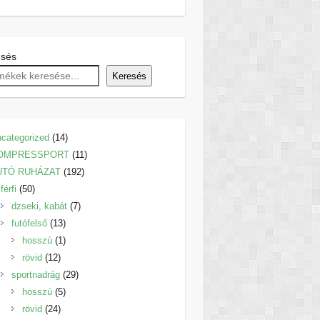
esés
Keresés
14
categorized
14
termék
11
OMPRESSPORT
11
192
termék
UTÓ RUHÁZAT
192
50
termék
férfi
50
termék
7
dzseki, kabát
7
13
termék
futófelső
13
termék
1
hosszú
1
12
termék
rövid
12
termék
29
sportnadrág
29
5
termék
hosszú
5
24
termék
rövid
24