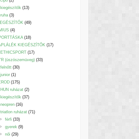
cipő
2
termék
13
kiegészítők
13
3
termék
ruha
3
termék
49
IEGÉSZÍTŐK
49
4
termék
MIUS
4
termék
18
PORTTÁSKA
18
termék
17
ÁPLÁLÉK KIEGÉSZÍTŐK
17
17
termék
ETHICSPORT
17
termék
33
YR (úszószemüveg)
33
30
termék
felnőtt
30
1
termék
junior
1
termék
175
EROD
175
termék
2
HUN ruházat
2
termék
37
kiegészítők
37
16
termék
neopren
16
termék
71
triatlon ruházat
71
33
termék
férfi
33
termék
9
gyerek
9
29
termék
női
29