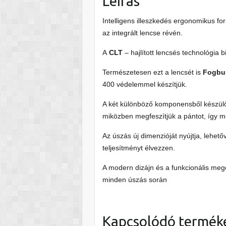
Leírás
Intelligens illeszkedés ergonomikus f
az integrált lencse révén.
A
CLT
– hajlított lencsés technológia bi
Természetesen ezt a lencsét is
Fogbu
400 védelemmel készítjük.
A két különböző komponensből készülő
miközben megfeszítjük a pántot, így m
Az úszás új dimenzióját nyújtja, lehető
teljesítményt élvezzen.
A modern dizájn és a funkcionális meg
minden úszás során
Kapcsolódó termék