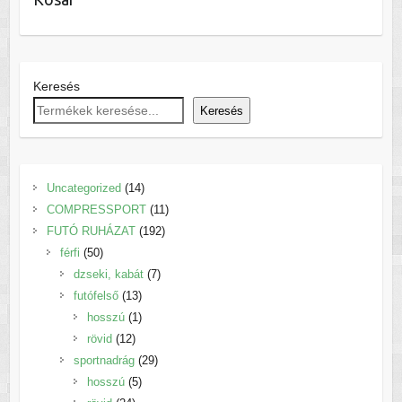
Keresés
Keresés
14
Uncategorized
14
termék
11
COMPRESSPORT
11
192
termék
FUTÓ RUHÁZAT
192
50
termék
férfi
50
termék
7
dzseki, kabát
7
13
termék
futófelső
13
termék
1
hosszú
1
12
termék
rövid
12
termék
29
sportnadrág
29
5
termék
hosszú
5