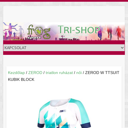
Skip
to
content
Kezdőlap
/
ZEROD
/
triatlon ruházat
/
női
/ ZEROD W TTSUIT
KUBIK BLOCK