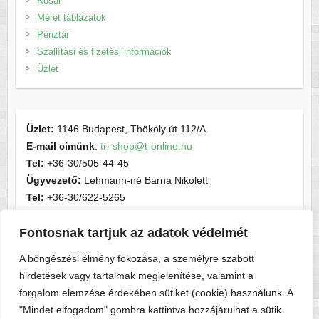
Kosár
Méret táblázatok
Pénztár
Szállítási és fizetési információk
Üzlet
Üzlet:
1146 Budapest, Thököly út 112/A
E-mail címünk
:
tri-shop@t-online.hu
Tel:
+36-30/505-44-45
Ügyvezető:
Lehmann-né Barna Nikolett
Tel:
+36-30/622-5265
E-mail címünk
:
contactsport@t-online.hu
Fontosnak tartjuk az adatok védelmét
Cégjegyzékszám:
cg05-06-015156
Adószám:
28716440-2-05
A böngészési élmény fokozása, a személyre szabott
hirdetések vagy tartalmak megjelenítése, valamint a
forgalom elemzése érdekében sütiket (cookie) használunk. A
"Mindet elfogadom" gombra kattintva hozzájárulhat a sütik