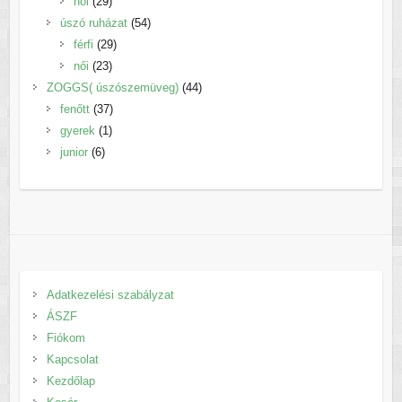
29
termék
női
29
termék
54
úszó ruházat
54
29
termék
férfi
29
23
termék
női
23
termék
44
ZOGGS( úszószemüveg)
44
37
termék
fenőtt
37
1
termék
gyerek
1
6
termék
junior
6
termék
Adatkezelési szabályzat
ÁSZF
Fiókom
Kapcsolat
Kezdőlap