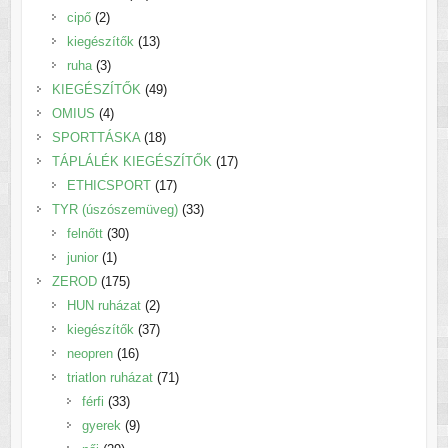
2
termék
cipő
2
termék
13
kiegészítők
13
3
termék
ruha
3
termék
49
KIEGÉSZÍTŐK
49
4
termék
OMIUS
4
termék
18
SPORTTÁSKA
18
termék
17
TÁPLÁLÉK KIEGÉSZÍTŐK
17
17
termék
ETHICSPORT
17
termék
33
TYR (úszószemüveg)
33
30
termék
felnőtt
30
1
termék
junior
1
termék
175
ZEROD
175
termék
2
HUN ruházat
2
termék
37
kiegészítők
37
16
termék
neopren
16
termék
71
triatlon ruházat
71
33
termék
férfi
33
termék
9
gyerek
9