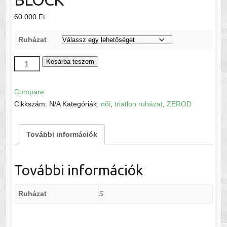
60.000
Ft
Ruházat
ZEROD
Kosárba teszem
W
TTSUIT
Compare
KUBIK
Cikkszám:
N/A
Kategóriák:
női
,
triatlon ruházat
,
ZEROD
BLOCK
mennyiség
További információk
További információk
Ruházat
S