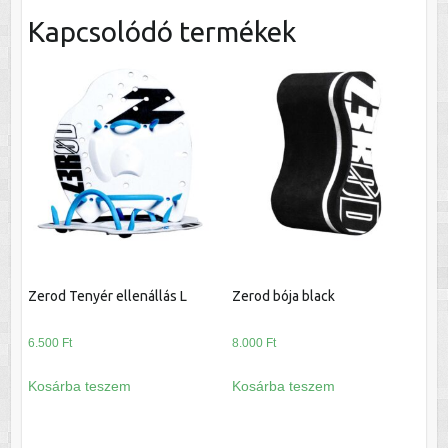
Kapcsolódó termékek
Zerod Tenyér ellenállás L
Zerod bója black
6.500
Ft
8.000
Ft
Kosárba teszem
Kosárba teszem