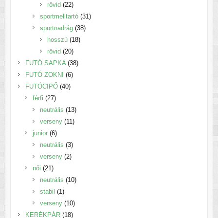
22
termék
rövid
22
termék
31
sportmelltartó
31
38
termék
sportnadrág
38
18
termék
hosszú
18
20
termék
rövid
20
termék
38
FUTÓ SAPKA
38
6
termék
FUTÓ ZOKNI
6
40
termék
FUTÓCIPŐ
40
27
termék
férfi
27
termék
13
neutrális
13
11
termék
verseny
11
6
termék
junior
6
termék
3
neutrális
3
2
termék
verseny
2
21
termék
női
21
termék
10
neutrális
10
1
termék
stabil
1
termék
10
verseny
10
18
termék
KERÉKPÁR
18