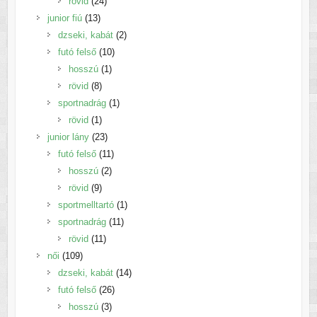
24
termék
rövid
24
13
termék
junior fiú
13
termék
2
dzseki, kabát
2
10
termék
futó felső
10
1
termék
hosszú
1
8
termék
rövid
8
termék
1
sportnadrág
1
1
termék
rövid
1
termék
23
junior lány
23
termék
11
futó felső
11
2
termék
hosszú
2
9
termék
rövid
9
termék
1
sportmelltartó
1
11
termék
sportnadrág
11
11
termék
rövid
11
109
termék
női
109
termék
14
dzseki, kabát
14
26
termék
futó felső
26
3
termék
hosszú
3