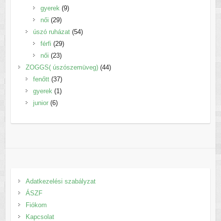
termék
9
gyerek
9
29
termék
női
29
termék
54
úszó ruházat
54
29
termék
férfi
29
23
termék
női
23
termék
44
ZOGGS( úszószemüveg)
44
37
termék
fenőtt
37
1
termék
gyerek
1
6
termék
junior
6
termék
Adatkezelési szabályzat
ÁSZF
Fiókom
Kapcsolat