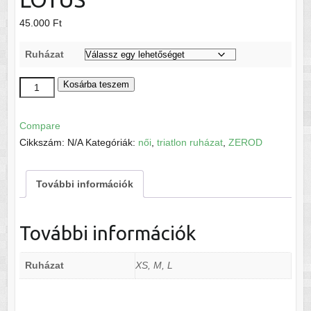
45.000
Ft
Ruházat
ZEROD
Kosárba teszem
TRISUIT
W
Compare
ICE
Cikkszám:
N/A
Kategóriák:
női
,
triatlon ruházat
,
ZEROD
LOTUS
mennyiség
További információk
További információk
Ruházat
XS, M, L