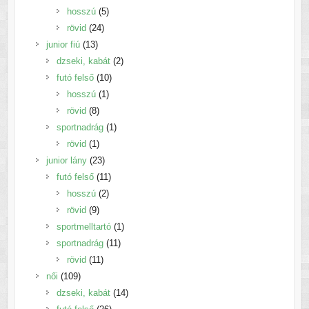
5
termék
hosszú
5
24
termék
rövid
24
13
termék
junior fiú
13
termék
2
dzseki, kabát
2
10
termék
futó felső
10
1
termék
hosszú
1
8
termék
rövid
8
termék
1
sportnadrág
1
1
termék
rövid
1
termék
23
junior lány
23
termék
11
futó felső
11
2
termék
hosszú
2
9
termék
rövid
9
termék
1
sportmelltartó
1
11
termék
sportnadrág
11
11
termék
rövid
11
109
termék
női
109
termék
14
dzseki, kabát
14
26
termék