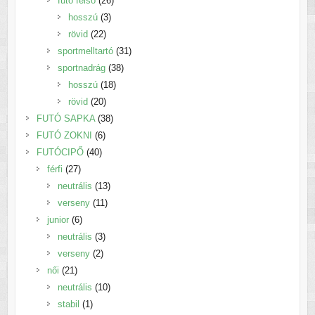
futó felső
26
3
termék
hosszú
3
22
termék
rövid
22
termék
31
sportmelltartó
31
38
termék
sportnadrág
38
18
termék
hosszú
18
20
termék
rövid
20
termék
38
FUTÓ SAPKA
38
6
termék
FUTÓ ZOKNI
6
40
termék
FUTÓCIPŐ
40
27
termék
férfi
27
termék
13
neutrális
13
11
termék
verseny
11
6
termék
junior
6
termék
3
neutrális
3
2
termék
verseny
2
21
termék
női
21
termék
10
neutrális
10
1
termék
stabil
1