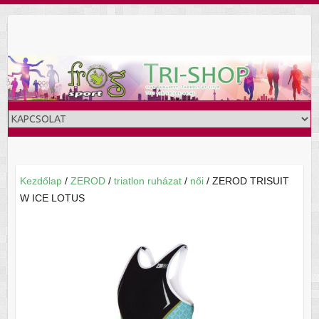
Skip
to
content
Kezdőlap
/
ZEROD
/
triatlon ruházat
/
női
/ ZEROD TRISUIT
W ICE LOTUS