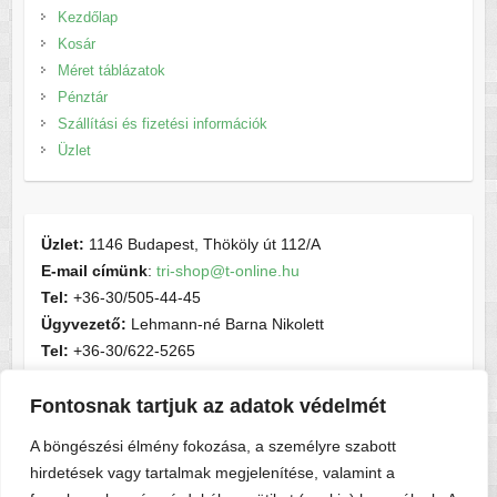
Kezdőlap
Kosár
Méret táblázatok
Pénztár
Szállítási és fizetési információk
Üzlet
Üzlet:
1146 Budapest, Thököly út 112/A
E-mail címünk
:
tri-shop@t-online.hu
Tel:
+36-30/505-44-45
Ügyvezető:
Lehmann-né Barna Nikolett
Tel:
+36-30/622-5265
E-mail címünk
:
contactsport@t-online.hu
Fontosnak tartjuk az adatok védelmét
Cégjegyzékszám:
cg05-06-015156
Adószám:
28716440-2-05
A böngészési élmény fokozása, a személyre szabott
hirdetések vagy tartalmak megjelenítése, valamint a