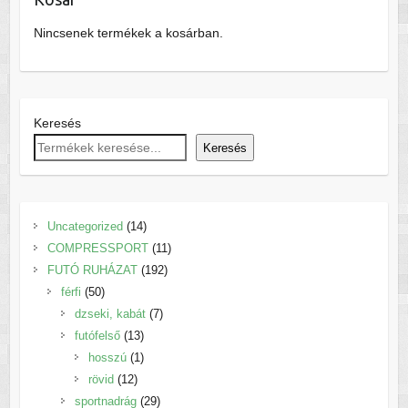
Nincsenek termékek a kosárban.
Keresés
Keresés
14
Uncategorized
14
termék
11
COMPRESSPORT
11
192
termék
FUTÓ RUHÁZAT
192
50
termék
férfi
50
termék
7
dzseki, kabát
7
13
termék
futófelső
13
termék
1
hosszú
1
12
termék
rövid
12
termék
29
sportnadrág
29