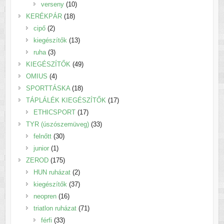
termék
10
verseny
10
18
termék
KERÉKPÁR
18
2
termék
cipő
2
termék
13
kiegészítők
13
3
termék
ruha
3
termék
49
KIEGÉSZÍTŐK
49
4
termék
OMIUS
4
termék
18
SPORTTÁSKA
18
termék
17
TÁPLÁLÉK KIEGÉSZÍTŐK
17
17
termék
ETHICSPORT
17
termék
33
TYR (úszószemüveg)
33
30
termék
felnőtt
30
1
termék
junior
1
termék
175
ZEROD
175
termék
2
HUN ruházat
2
termék
37
kiegészítők
37
16
termék
neopren
16
termék
71
triatlon ruházat
71
33
termék
férfi
33