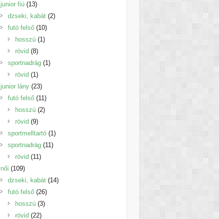
13
termék
junior fiú
13
termék
2
dzseki, kabát
2
10
termék
futó felső
10
1
termék
hosszú
1
8
termék
rövid
8
termék
1
sportnadrág
1
1
termék
rövid
1
termék
23
junior lány
23
termék
11
futó felső
11
2
termék
hosszú
2
9
termék
rövid
9
termék
1
sportmelltartó
1
11
termék
sportnadrág
11
11
termék
rövid
11
109
termék
női
109
termék
14
dzseki, kabát
14
26
termék
futó felső
26
3
termék
hosszú
3
22
termék
rövid
22