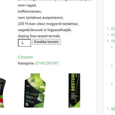
nem ragad,
koffeinmentes,
nem tartalmaz aszpartamot,
100 %-ban olasz mogyorót tartalmaz,
F
vegetáriánusok is fogyaszthatják,
F
doping free tested termék.
F
TECNICA
Kosárba teszem
ENERGY
LONG
Compare
RACES
Kategória:
ETHICSPORT
ÉDES
-
SÓS
L-
GLUTAMINNAL
(SZELET)
mennyiség
K