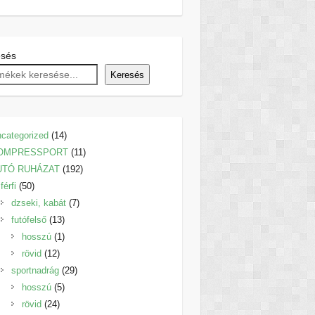
esés
Keresés
14
categorized
14
termék
11
OMPRESSPORT
11
192
termék
UTÓ RUHÁZAT
192
50
termék
férfi
50
termék
7
dzseki, kabát
7
13
termék
futófelső
13
termék
1
hosszú
1
12
termék
rövid
12
termék
29
sportnadrág
29
5
termék
hosszú
5
24
termék
rövid
24