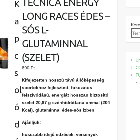
TECNICA ENERGY
K
LONG RACES ÉDES –
a
Ker
SÓS L-
p
GLUTAMINNAL
c
(SZELET)
Un
890
Ft
C
s
F
Kifejezetten hosszú távú állóképességi
ol
sportokhoz fejlesztett, fokozatos
felszívódású, energiát hosszan biztosító
szelet 20,87 g szénhidráttartalommal (204
ó
Kcal), glutaminnal édes-sós ízben.
d
Ajánljuk:
hosszabb idejű edzések, versenyek