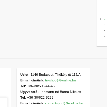
Z
Üzlet:
1146 Budapest, Thököly út 112/A
E-mail címünk
:
tri-shop@t-online.hu
Tel:
+36-30/505-44-45
Ügyvezető:
Lehmann-né Barna Nikolett
Tel:
+36-30/622-5265
E-mail címünk
:
contactsport@t-online.hu