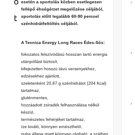
ó
esetén a sportolás közben esetlegesen
fellépő éhségérzet megelőzése céljából,
t
sportolás előtt legalább 60-90 perccel
szénhidrátfeltöltés céljából.
A Tecnica Energy Long Races Édes-Sós
:
fokozatos felszívódású hosszan tartó energia
utánpótlást biztosít,
kifejezetten hosszú távú versenyekhez,
edzésekhez ajánlott,
szeletenként 20,87 g szénhidrátot (204 Kcal)
tartalmaz,
gluténmentes,
hozzáadott zsiradék felhasználása nélkül
készül,
természetes fehérjéket tartalmaz,
íze kiváló, könnyen emészthető,
puha állaga miatt könnyen rágható, a szájban