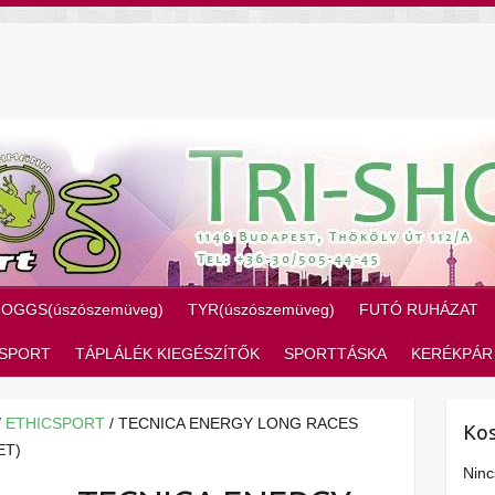
ZOGGS(úszószemüveg)
TYR(úszószemüveg)
FUTÓ RUHÁZAT
SPORT
TÁPLÁLÉK KIEGÉSZÍTŐK
SPORTTÁSKA
KERÉKPÁR
/
ETHICSPORT
/ TECNICA ENERGY LONG RACES
Kos
ET)
Ninc