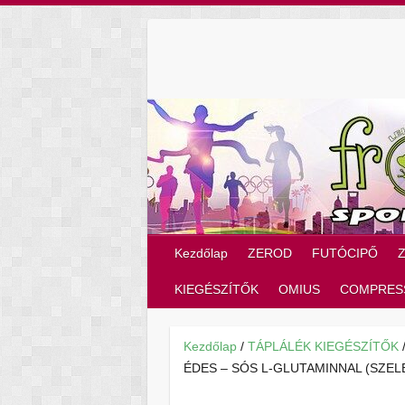
Skip
to
content
Kezdőlap
ZEROD
FUTÓCIPŐ
KIEGÉSZÍTŐK
OMIUS
COMPRES
Kezdőlap
/
TÁPLÁLÉK KIEGÉSZÍTŐK
ÉDES – SÓS L-GLUTAMINNAL (SZEL