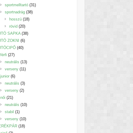
termék
31
sportmelltartó
31
38
termék
sportnadrág
38
18
termék
hosszú
18
20
termék
rövid
20
termék
38
UTÓ SAPKA
38
6
termék
UTÓ ZOKNI
6
40
termék
UTÓCIPŐ
40
27
termék
férfi
27
termék
13
neutrális
13
11
termék
verseny
11
6
termék
junior
6
termék
3
neutrális
3
2
termék
verseny
2
21
termék
női
21
termék
10
neutrális
10
1
termék
stabil
1
termék
10
verseny
10
18
termék
ERÉKPÁR
18
2
termék