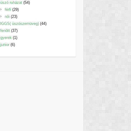
termék
54
úszó ruházat
54
29
termék
férfi
29
23
termék
női
23
termék
44
OGGS( úszószemüveg)
44
37
termék
fenőtt
37
1
termék
gyerek
1
6
termék
junior
6
termék