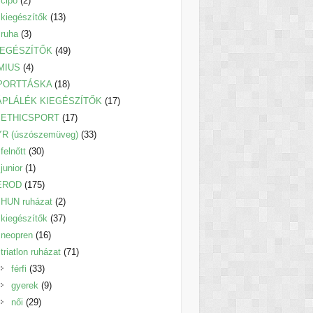
cipő
2
termék
13
kiegészítők
13
3
termék
ruha
3
termék
49
IEGÉSZÍTŐK
49
4
termék
MIUS
4
termék
18
PORTTÁSKA
18
termék
17
ÁPLÁLÉK KIEGÉSZÍTŐK
17
17
termék
ETHICSPORT
17
termék
33
YR (úszószemüveg)
33
30
termék
felnőtt
30
1
termék
junior
1
termék
175
EROD
175
termék
2
HUN ruházat
2
termék
37
kiegészítők
37
16
termék
neopren
16
termék
71
triatlon ruházat
71
33
termék
férfi
33
termék
9
gyerek
9
29
termék
női
29