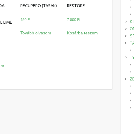
IDA
RECUPERO (TASAK)
RESTORE
450
Ft
7.000
Ft
K
L LIME
O
Tovább olvasom
Kosárba teszem
S
T
T
om
Z