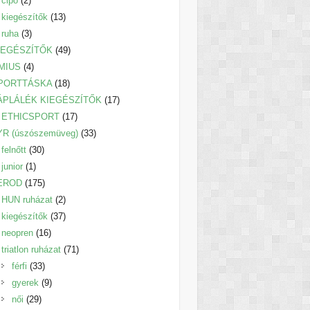
cipő
2
termék
13
kiegészítők
13
3
termék
ruha
3
termék
49
IEGÉSZÍTŐK
49
4
termék
MIUS
4
termék
18
PORTTÁSKA
18
termék
17
ÁPLÁLÉK KIEGÉSZÍTŐK
17
17
termék
ETHICSPORT
17
termék
33
YR (úszószemüveg)
33
30
termék
felnőtt
30
1
termék
junior
1
termék
175
EROD
175
termék
2
HUN ruházat
2
termék
37
kiegészítők
37
16
termék
neopren
16
termék
71
triatlon ruházat
71
33
termék
férfi
33
termék
9
gyerek
9
29
termék
női
29