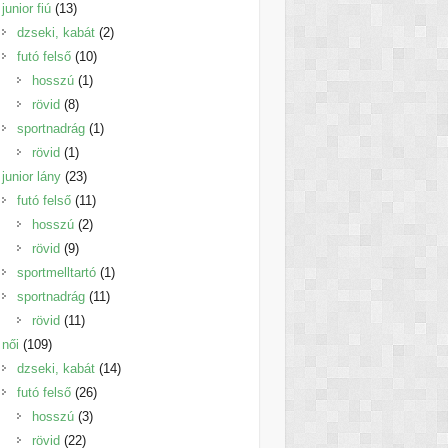
13
termék
junior fiú
13
termék
2
dzseki, kabát
2
10
termék
futó felső
10
1
termék
hosszú
1
8
termék
rövid
8
termék
1
sportnadrág
1
1
termék
rövid
1
termék
23
junior lány
23
termék
11
futó felső
11
2
termék
hosszú
2
9
termék
rövid
9
termék
1
sportmelltartó
1
11
termék
sportnadrág
11
11
termék
rövid
11
109
termék
női
109
termék
14
dzseki, kabát
14
26
termék
futó felső
26
3
termék
hosszú
3
22
termék
rövid
22