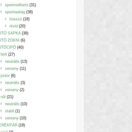
termék
31
sportmelltartó
31
38
termék
sportnadrág
38
18
termék
hosszú
18
20
termék
rövid
20
termék
38
UTÓ SAPKA
38
6
termék
UTÓ ZOKNI
6
40
termék
UTÓCIPŐ
40
27
termék
férfi
27
termék
13
neutrális
13
11
termék
verseny
11
6
termék
junior
6
termék
3
neutrális
3
2
termék
verseny
2
21
termék
női
21
termék
10
neutrális
10
1
termék
stabil
1
termék
10
verseny
10
18
termék
ERÉKPÁR
18
2
termék