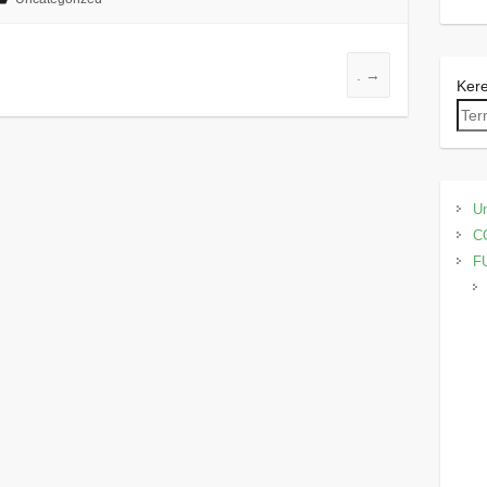
.
→
Ker
Un
C
F