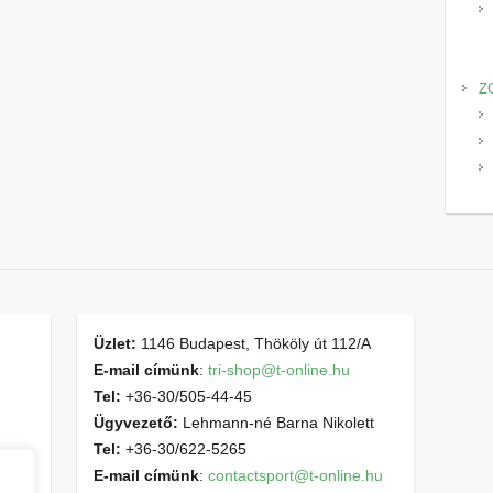
Z
Üzlet:
1146 Budapest, Thököly út 112/A
E-mail címünk
:
tri-shop@t-online.hu
Tel:
+36-30/505-44-45
Ügyvezető:
Lehmann-né Barna Nikolett
Tel:
+36-30/622-5265
E-mail címünk
:
contactsport@t-online.hu