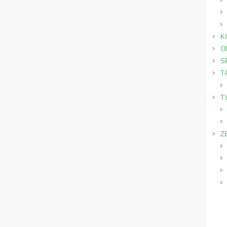
K
O
S
T
T
Z