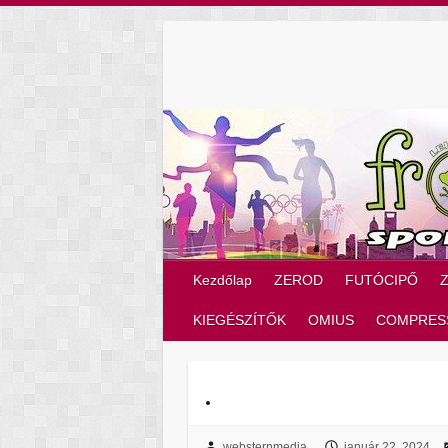
Skip
to
content
Kezdőlap
ZEROD
FUTÓCIPŐ
KIEGÉSZÍTŐK
OMIUS
COMPRES
.
websternmedia
január 22, 2024