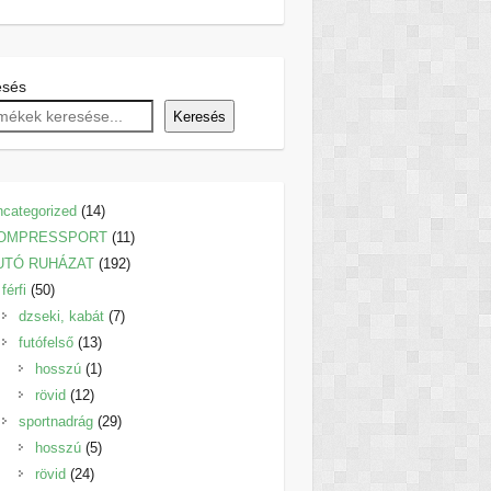
esés
Keresés
14
categorized
14
termék
11
OMPRESSPORT
11
192
termék
UTÓ RUHÁZAT
192
50
termék
férfi
50
termék
7
dzseki, kabát
7
13
termék
futófelső
13
termék
1
hosszú
1
12
termék
rövid
12
termék
29
sportnadrág
29
5
termék
hosszú
5
24
termék
rövid
24