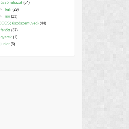
termék
54
úszó ruházat
54
29
termék
férfi
29
23
termék
női
23
termék
44
OGGS( úszószemüveg)
44
37
termék
fenőtt
37
1
termék
gyerek
1
6
termék
junior
6
termék