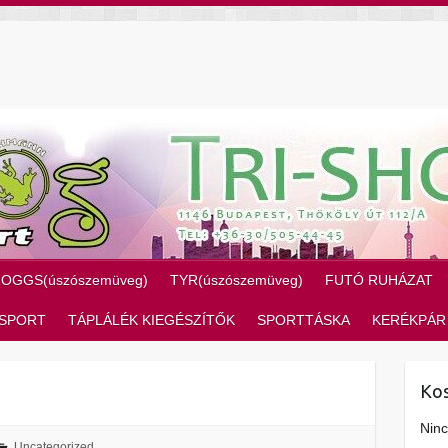
ZOGGS(úszószemüveg)
TYR(úszószemüveg)
FUTÓ RUHÁZAT
SPORT
TÁPLÁLÉK KIEGÉSZÍTŐK
SPORTTÁSKA
KERÉKPÁR
Ko
Ninc
Uncategorized